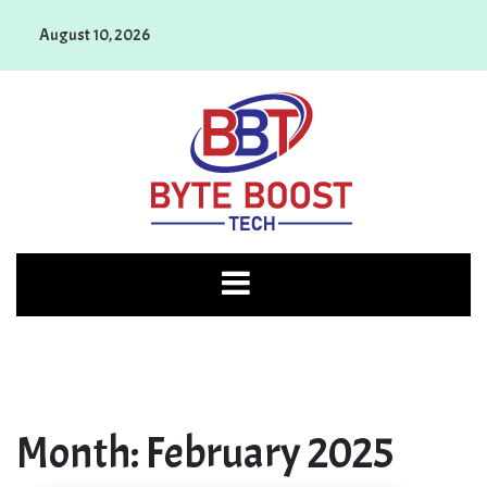
Skip
August 10, 2026
to
content
PKV Games: Situs Poker Online deng
Mainkan di PKV Games, situs poker online dengan turnamen terbaik.
Ikuti kompetisi poker dan raih hadiah besar dengan bermain
urnamen Terbaik
melawan pemain terbaik.
Month:
February 2025