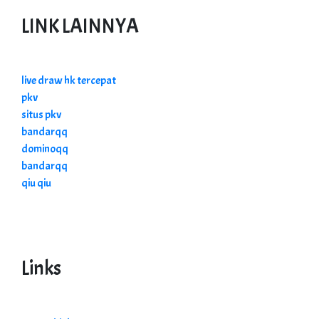
LINK LAINNYA
live draw hk tercepat
pkv
situs pkv
bandarqq
dominoqq
bandarqq
qiu qiu
Links