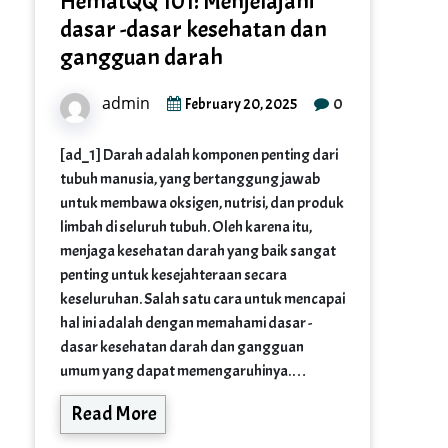
HematQQ 101: Menjelajahi
dasar -dasar kesehatan dan
gangguan darah
admin
0
February 20, 2025
[ad_1] Darah adalah komponen penting dari
tubuh manusia, yang bertanggung jawab
untuk membawa oksigen, nutrisi, dan produk
limbah di seluruh tubuh. Oleh karena itu,
menjaga kesehatan darah yang baik sangat
penting untuk kesejahteraan secara
keseluruhan. Salah satu cara untuk mencapai
hal ini adalah dengan memahami dasar -
dasar kesehatan darah dan gangguan
umum yang dapat memengaruhinya.…
Read More