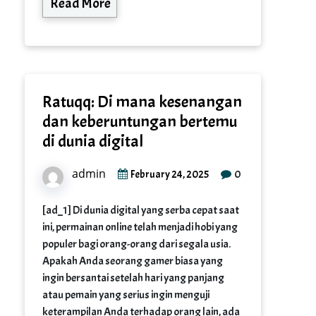
Read More
Ratuqq: Di mana kesenangan
dan keberuntungan bertemu
di dunia digital
admin
0
February 24, 2025
[ad_1] Di dunia digital yang serba cepat saat
ini, permainan online telah menjadi hobi yang
populer bagi orang-orang dari segala usia.
Apakah Anda seorang gamer biasa yang
ingin bersantai setelah hari yang panjang
atau pemain yang serius ingin menguji
keterampilan Anda terhadap orang lain, ada