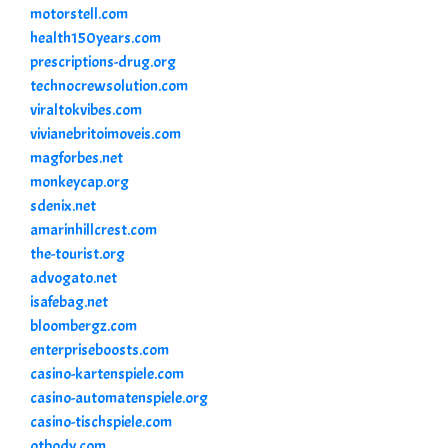
motorstell.com
health150years.com
prescriptions-drug.org
technocrewsolution.com
viraltokvibes.com
vivianebritoimoveis.com
magforbes.net
monkeycap.org
sdenix.net
amarinhillcrest.com
the-tourist.org
advogato.net
isafebag.net
bloombergz.com
enterpriseboosts.com
casino-kartenspiele.com
casino-automatenspiele.org
casino-tischspiele.com
otbody.com