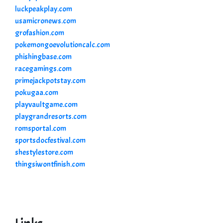
luckpeakplay.com
usamicronews.com
grofashion.com
pokemongoevolutioncalc.com
phishingbase.com
racegamings.com
primejackpotstay.com
pokugaa.com
playvaultgame.com
playgrandresorts.com
romsportal.com
sportsdocfestival.com
shestylestore.com
thingsiwontfinish.com