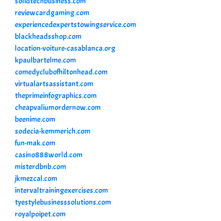
solidtechbusiness.com
reviewcardgaming.com
experiencedexpertstowingservice.com
blackheadsshop.com
location-voiture-casablanca.org
kpaulbartelme.com
comedyclubofhiltonhead.com
virtualartsassistant.com
theprimeinfographics.com
cheapvaliumordernow.com
beenime.com
sodecia-kemmerich.com
fun-mak.com
casino888world.com
misterdbnb.com
jkmezcal.com
intervaltrainingexercises.com
tyestylebusinesssolutions.com
royalpoipet.com