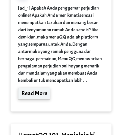
[ad_1] Apakah Anda penggemar perjudian
online? Apakah Anda menikmati sensasi
menempatkan taruhan dan menang besar
dari kenyamanan rumah Anda sendiri? Jika
demikian, maka menuQQ adalah platform
yang sempurna untuk Anda. Dengan
antarmuka yang ramah pengguna dan
berbagai permainan, MenuQQ menawarkan
pengalaman perjudian online yang menarik
dan mendalam yang akan membuat Anda
kembali untuk mendapatkan lebih…
Read More