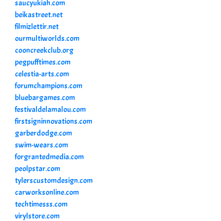
saucyukiah.com
beikastreet.net
filmizlettir.net
ourmultiworlds.com
cooncreekclub.org
pegpufftimes.com
celestia-arts.com
forumchampions.com
bluebargames.com
festivaldelamalou.com
firstsigninnovations.com
garberdodge.com
swim-wears.com
forgrantedmedia.com
peolpstar.com
tylerscustomdesign.com
carworksonline.com
techtimesss.com
virylstore.com