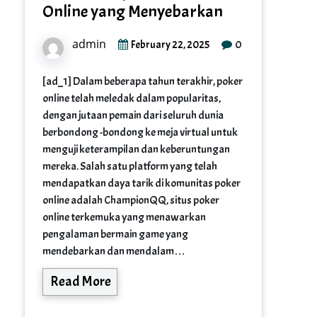
Online yang Menyebarkan
admin
0
February 22, 2025
[ad_1] Dalam beberapa tahun terakhir, poker
online telah meledak dalam popularitas,
dengan jutaan pemain dari seluruh dunia
berbondong -bondong ke meja virtual untuk
menguji keterampilan dan keberuntungan
mereka. Salah satu platform yang telah
mendapatkan daya tarik di komunitas poker
online adalah ChampionQQ, situs poker
online terkemuka yang menawarkan
pengalaman bermain game yang
mendebarkan dan mendalam…
Read More