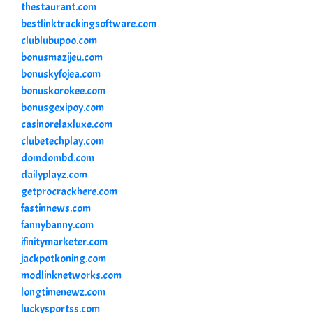
thestaurant.com
bestlinktrackingsoftware.com
clublubupoo.com
bonusmazijeu.com
bonuskyfojea.com
bonuskorokee.com
bonusgexipoy.com
casinorelaxluxe.com
clubetechplay.com
domdombd.com
dailyplayz.com
getprocrackhere.com
fastinnews.com
fannybanny.com
ifinitymarketer.com
jackpotkoning.com
modlinknetworks.com
longtimenewz.com
luckysportss.com