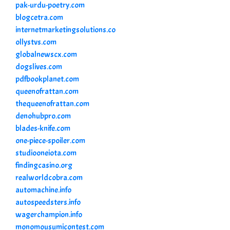
pak-urdu-poetry.com
blogcetra.com
internetmarketingsolutions.co
ollystvs.com
globalnewscx.com
dogslives.com
pdfbookplanet.com
queenofrattan.com
thequeenofrattan.com
denohubpro.com
blades-knife.com
one-piece-spoiler.com
studiooneiota.com
findingcasino.org
realworldcobra.com
automachine.info
autospeedsters.info
wagerchampion.info
monomousumicontest.com