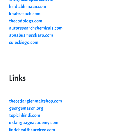
hindiabhimaan.com
khabresach.com
thecbdblogs.com
autoresearchchemicals.com
apnabusinesskaro.com
suleckiego.com
Links
thecedarglenmaltshop.com
georgemason.org
topicinhindi.com
uklanguageacademy.com
lindehealthcarefree.com