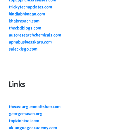
topappliancereviews.com
trickytechupdates.com
hindiabhimaan.com
khabresach.com
thecbdblogs.com
autoresearchchemicals.com
apnabusinesskaro.com
suleckiego.com
Links
thecedarglenmaltshop.com
georgemason.org
topicinhindi.com
uklanguageacademy.com