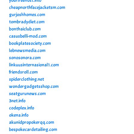
yourfreehost.info
cheapnorthfacejacketsm.com
gurjoshhomes.com
tombradydiet.com
bonthaiclub.com
casusbelli-mod.com
bookplatesociety.com
lebnewsmedia.com
sonosonora.com
linkuusinternasional1.com
friendsroll.com
spiderclothing.net
wondergadgetsshop.com
seatgurunews.com
3net.info
codeplex.info
okena.info
akunidpropokerqq.com
bespokecardetailing.com