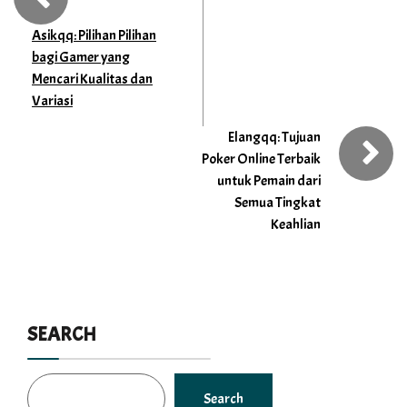
Asikqq: Pilihan Pilihan
bagi Gamer yang
Mencari Kualitas dan
Variasi
Elangqq: Tujuan
Poker Online Terbaik
untuk Pemain dari
Semua Tingkat
Keahlian
SEARCH
Search