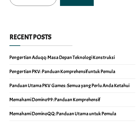
RECENT POSTS
Pengertian Aduqq: Masa Depan Teknologi Konstruksi
Pengertian PKV: Panduan Komprehensif untuk Pemula
Panduan Utama PKV Games: Semua yang Perlu Anda Ketahui
Memahami Domino99: Panduan Komprehensif
Memahami DominoQQ: Panduan Utama untuk Pemula