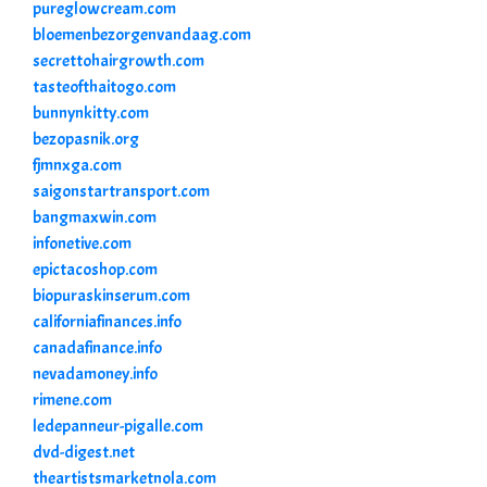
pureglowcream.com
bloemenbezorgenvandaag.com
secrettohairgrowth.com
tasteofthaitogo.com
bunnynkitty.com
bezopasnik.org
fjmnxga.com
saigonstartransport.com
bangmaxwin.com
infonetive.com
epictacoshop.com
biopuraskinserum.com
californiafinances.info
canadafinance.info
nevadamoney.info
rimene.com
ledepanneur-pigalle.com
dvd-digest.net
theartistsmarketnola.com