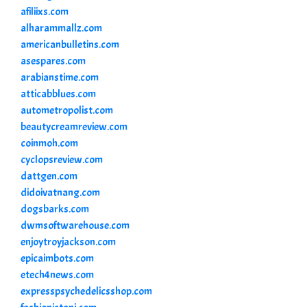
afiliixs.com
alharammallz.com
americanbulletins.com
asespares.com
arabianstime.com
atticabblues.com
autometropolist.com
beautycreamreview.com
coinmoh.com
cyclopsreview.com
dattgen.com
didoivatnang.com
dogsbarks.com
dwmsoftwarehouse.com
enjoytroyjackson.com
epicaimbots.com
etech4news.com
expresspsychedelicsshop.com