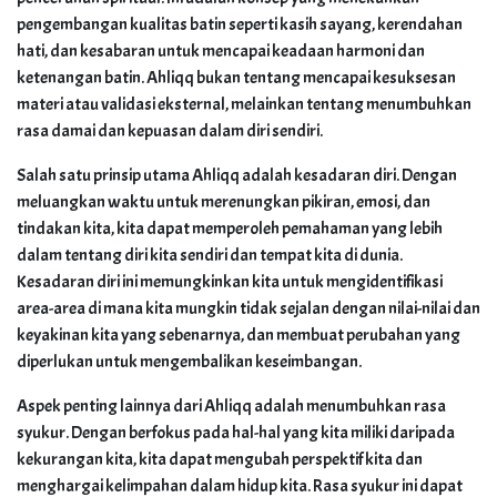
pengembangan kualitas batin seperti kasih sayang, kerendahan
hati, dan kesabaran untuk mencapai keadaan harmoni dan
ketenangan batin. Ahliqq bukan tentang mencapai kesuksesan
materi atau validasi eksternal, melainkan tentang menumbuhkan
rasa damai dan kepuasan dalam diri sendiri.
Salah satu prinsip utama Ahliqq adalah kesadaran diri. Dengan
meluangkan waktu untuk merenungkan pikiran, emosi, dan
tindakan kita, kita dapat memperoleh pemahaman yang lebih
dalam tentang diri kita sendiri dan tempat kita di dunia.
Kesadaran diri ini memungkinkan kita untuk mengidentifikasi
area-area di mana kita mungkin tidak sejalan dengan nilai-nilai dan
keyakinan kita yang sebenarnya, dan membuat perubahan yang
diperlukan untuk mengembalikan keseimbangan.
Aspek penting lainnya dari Ahliqq adalah menumbuhkan rasa
syukur. Dengan berfokus pada hal-hal yang kita miliki daripada
kekurangan kita, kita dapat mengubah perspektif kita dan
menghargai kelimpahan dalam hidup kita. Rasa syukur ini dapat