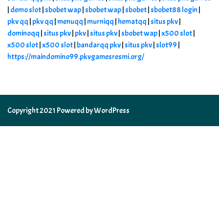
|
demo slot
|
sbobet wap
|
sbobet wap
|
sbobet
|
sbobet88 login
|
pkv qq
|
pkv qq
|
menuqq
|
murniqq
|
hematqq
|
situs pkv
|
dominoqq
|
situs pkv
|
pkv
|
situs pkv
|
sbobet wap
|
x500 slot
|
x500 slot
|
x500 slot
|
bandarqq pkv
|
situs pkv
|
slot99
|
https://maindomino99.pkvgamesresmi.org/
Copyright 2021 Powered by WordPress