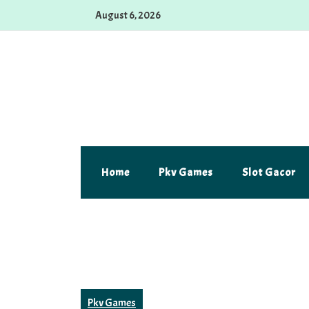
Skip
August 6, 2026
to
content
PKV Games: Situs Poker Onl
Mainkan di PKV Games, situs poker online dengan tu
Home
Pkv Games
Slot Gacor
Pkv Games