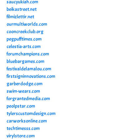
saucyukiah.com
beikastreet.net
filmizlettir.net
ourmultiworlds.com
cooncreekclub.org
pegpufftimes.com
celestia-arts.com
forumchampions.com
bluebargames.com
festivaldelamalou.com
firstsigninnovations.com
garberdodge.com
swim-wears.com
forgrantedmedia.com
peolpstar.com
tylerscustomdesign.com
carworksonline.com
techtimesss.com
virylstore.com