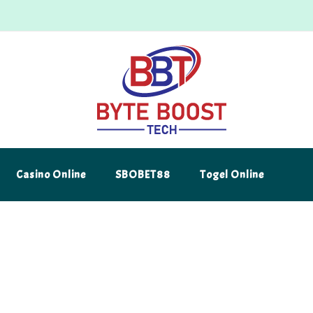
ine dengan Turnamen Terbaik
rnamen terbaik. Ikuti kompetisi poker dan raih hadiah besar dengan be
Casino Online
SBOBET88
Togel Online