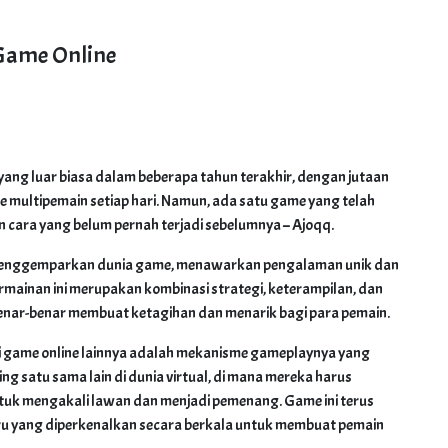
 Game Online
ang luar biasa dalam beberapa tahun terakhir, dengan jutaan
e multipemain setiap hari. Namun, ada satu game yang telah
cara yang belum pernah terjadi sebelumnya – Ajoqq.
 menggemparkan dunia game, menawarkan pengalaman unik dan
mainan ini merupakan kombinasi strategi, keterampilan, dan
nar-benar membuat ketagihan dan menarik bagi para pemain.
i game online lainnya adalah mekanisme gameplaynya yang
ing satu sama lain di dunia virtual, di mana mereka harus
uk mengakali lawan dan menjadi pemenang. Game ini terus
 yang diperkenalkan secara berkala untuk membuat pemain