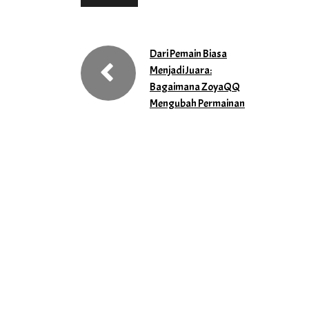
Dari Pemain Biasa
Menjadi Juara:
Bagaimana ZoyaQQ
Mengubah Permainan