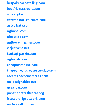
bespokecardetailing.com
bestfriendscredit.com
elibrary.biz
eczema-naturalcures.com
astro-bath.com
aghapal.com
altu-expo.com
authorjennijames.com
viajearoma.net
tsutsuji-parkin.com
agharab.com
cheapammousa.com
thepositiveladiessoccerclub.com
recetasdecocinafaciles.com
naildesignsidea.net
greatpai.com
paperlanterntheatre.org
freeworshipnetwork.com
watercraftllc.com