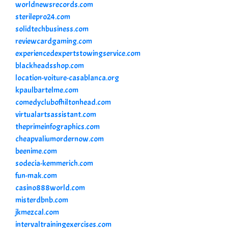
worldnewsrecords.com
sterilepro24.com
solidtechbusiness.com
reviewcardgaming.com
experiencedexpertstowingservice.com
blackheadsshop.com
location-voiture-casablanca.org
kpaulbartelme.com
comedyclubofhiltonhead.com
virtualartsassistant.com
theprimeinfographics.com
cheapvaliumordernow.com
beenime.com
sodecia-kemmerich.com
fun-mak.com
casino888world.com
misterdbnb.com
jkmezcal.com
intervaltrainingexercises.com