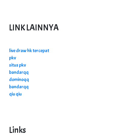
LINK LAINNYA
live draw hk tercepat
pkv
situs pkv
bandarqq
dominoqq
bandarqq
qiu qiu
Links