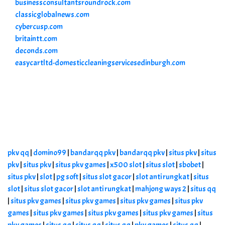
businessconsultantsroundrock.com
classicglobalnews.com
cybercusp.com
britaintt.com
deconds.com
easycartltd-domesticcleaningservicesedinburgh.com
pkv qq
|
domino99
|
bandarqq pkv
|
bandarqq pkv
|
situs pkv
|
situs
pkv
|
situs pkv
|
situs pkv games
|
x500 slot
|
situs slot
|
sbobet
|
situs pkv
|
slot
|
pg soft
|
situs slot gacor
|
slot anti rungkat
|
situs
slot
|
situs slot gacor
|
slot anti rungkat
|
mahjong ways 2
|
situs qq
|
situs pkv games
|
situs pkv games
|
situs pkv games
|
situs pkv
games
|
situs pkv games
|
situs pkv games
|
situs pkv games
|
situs