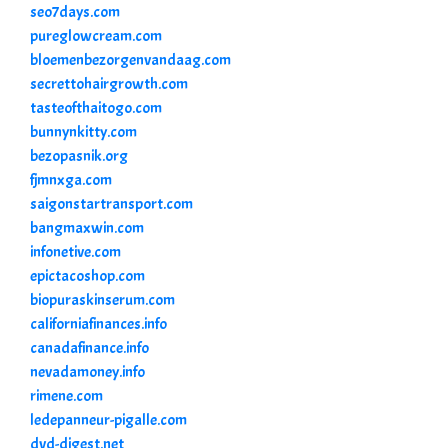
seo7days.com
pureglowcream.com
bloemenbezorgenvandaag.com
secrettohairgrowth.com
tasteofthaitogo.com
bunnynkitty.com
bezopasnik.org
fjmnxga.com
saigonstartransport.com
bangmaxwin.com
infonetive.com
epictacoshop.com
biopuraskinserum.com
californiafinances.info
canadafinance.info
nevadamoney.info
rimene.com
ledepanneur-pigalle.com
dvd-digest.net