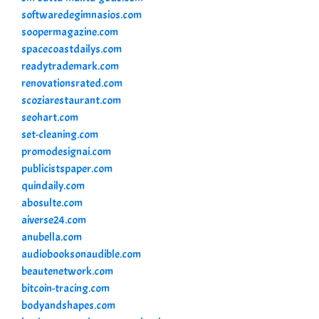
softwaredegimnasios.com
soopermagazine.com
spacecoastdailys.com
readytrademark.com
renovationsrated.com
scoziarestaurant.com
seohart.com
set-cleaning.com
promodesignai.com
publicistspaper.com
quindaily.com
abosulte.com
aiverse24.com
anubella.com
audiobooksonaudible.com
beautenetwork.com
bitcoin-tracing.com
bodyandshapes.com