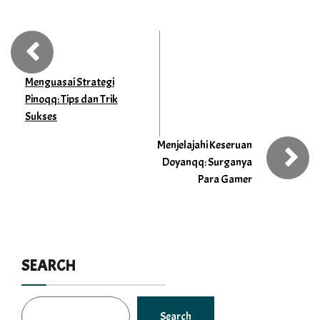
Menguasai Strategi
Pinoqq: Tips dan Trik
Sukses
Menjelajahi Keseruan
Doyanqq: Surganya
Para Gamer
SEARCH
Search