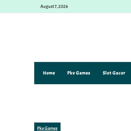
Skip
August 7, 2026
to
content
PKV Games: Situs Poker Onl
Mainkan di PKV Games, situs poker online dengan tu
Home
Pkv Games
Slot Gacor
Pkv Games