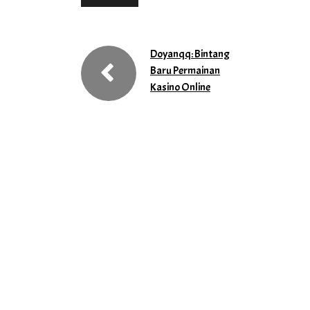
Doyanqq: Bintang
Baru Permainan
Kasino Online