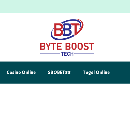
ine dengan Turnamen Terbaik
rnamen terbaik. Ikuti kompetisi poker dan raih hadiah besar dengan be
Casino Online
SBOBET88
Togel Online