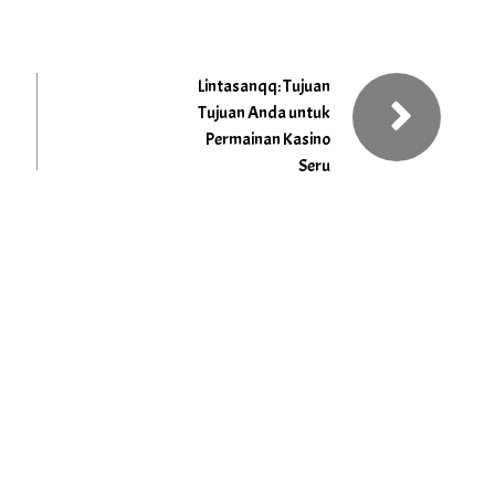
Lintasanqq: Tujuan
Tujuan Anda untuk
Permainan Kasino
Seru