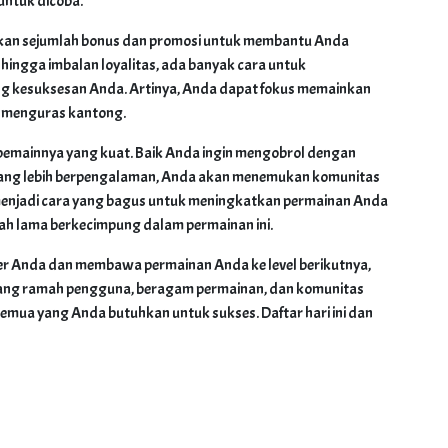
untuk dicoba.
kan sejumlah bonus dan promosi untuk membantu Anda
ngga imbalan loyalitas, ada banyak cara untuk
 kesuksesan Anda. Artinya, Anda dapat fokus memainkan
n menguras kantong.
 pemainnya yang kuat. Baik Anda ingin mengobrol dengan
 yang lebih berpengalaman, Anda akan menemukan komunitas
a menjadi cara yang bagus untuk meningkatkan permainan Anda
dah lama berkecimpung dalam permainan ini.
ker Anda dan membawa permainan Anda ke level berikutnya,
ng ramah pengguna, beragam permainan, dan komunitas
 semua yang Anda butuhkan untuk sukses. Daftar hari ini dan