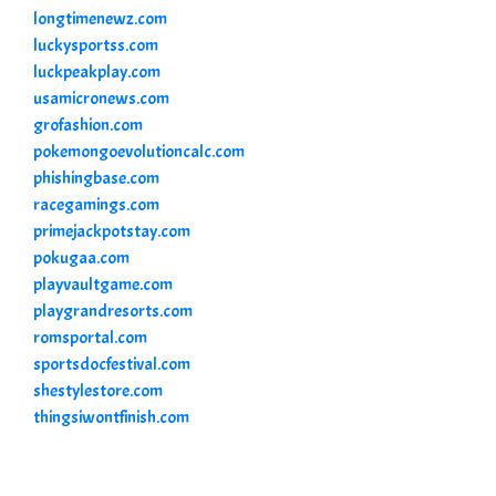
longtimenewz.com
luckysportss.com
luckpeakplay.com
usamicronews.com
grofashion.com
pokemongoevolutioncalc.com
phishingbase.com
racegamings.com
primejackpotstay.com
pokugaa.com
playvaultgame.com
playgrandresorts.com
romsportal.com
sportsdocfestival.com
shestylestore.com
thingsiwontfinish.com