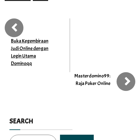
Buka Kegembiraan
Judi Online dengan
Login Utama
Dominoqq
Masterdomino99:
Raja Poker Online
SEARCH