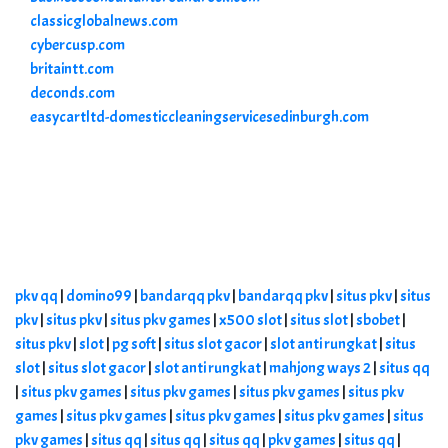
classicglobalnews.com
cybercusp.com
britaintt.com
deconds.com
easycartltd-domesticcleaningservicesedinburgh.com
pkv qq
|
domino99
|
bandarqq pkv
|
bandarqq pkv
|
situs pkv
|
situs
pkv
|
situs pkv
|
situs pkv games
|
x500 slot
|
situs slot
|
sbobet
|
situs pkv
|
slot
|
pg soft
|
situs slot gacor
|
slot anti rungkat
|
situs
slot
|
situs slot gacor
|
slot anti rungkat
|
mahjong ways 2
|
situs qq
|
situs pkv games
|
situs pkv games
|
situs pkv games
|
situs pkv
games
|
situs pkv games
|
situs pkv games
|
situs pkv games
|
situs
pkv games
|
situs qq
|
situs qq
|
situs qq
|
pkv games
|
situs qq
|