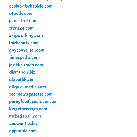
casino-tischspiele.com
otbody.com
jamestrust.net
trenz24.com
skipworking.com
loizbeauty.com
anyconverter.com
timespedia.com
jejakkrismon.com
diemthole.biz
ufabetkk.com
allquickmedia.com
technewsgazette.com
pureglowfacecream.com
kingofherrings.com
mrbetjapan.com
anewentity.biz
appkuala.com