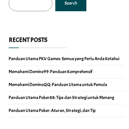
Search
RECENT POSTS
Panduan Utama PKV Games: Semua yang Perlu Anda Ketahui
Memahami Domino99: Panduan Komprehensif
Memahami DominoQQ: Panduan Utama untuk Pemula
Panduan Utama Poker88: Tips dan Strategi untuk Menang
Panduan Utama Poker: Aturan, Strategi, dan Tip