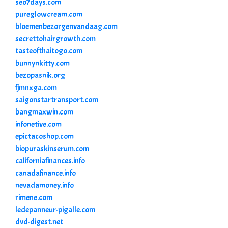
seo7days.com
pureglowcream.com
bloemenbezorgenvandaag.com
secrettohairgrowth.com
tasteofthaitogo.com
bunnynkitty.com
bezopasnik.org
fjmnxga.com
saigonstartransport.com
bangmaxwin.com
infonetive.com
epictacoshop.com
biopuraskinserum.com
californiafinances.info
canadafinance.info
nevadamoney.info
rimene.com
ledepanneur-pigalle.com
dvd-digest.net