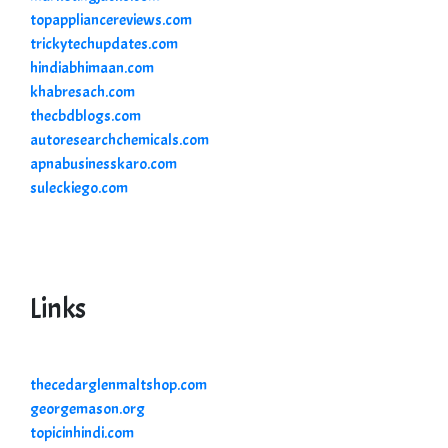
topappliancereviews.com
trickytechupdates.com
hindiabhimaan.com
khabresach.com
thecbdblogs.com
autoresearchchemicals.com
apnabusinesskaro.com
suleckiego.com
Links
thecedarglenmaltshop.com
georgemason.org
topicinhindi.com