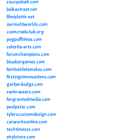
saucyukiah.com
beikastreet.net
filmizlettir.net
ourmultiworlds.com
cooncreekclub.org
pegpufftimes.com
celestia-arts.com
forumchampions.com
bluebargames.com
festivaldelamalou.com
firstsigninnovations.com
garberdodge.com
swim-wears.com
forgrantedmedia.com
peolpstar.com
tylerscustomdesign.com
carworksonline.com
techtimesss.com
virylstore.com