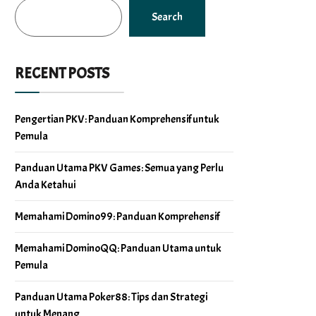
Search
RECENT POSTS
Pengertian PKV: Panduan Komprehensif untuk
Pemula
Panduan Utama PKV Games: Semua yang Perlu
Anda Ketahui
Memahami Domino99: Panduan Komprehensif
Memahami DominoQQ: Panduan Utama untuk
Pemula
Panduan Utama Poker88: Tips dan Strategi
untuk Menang