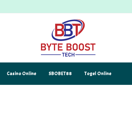
ine dengan Turnamen Terbaik
rnamen terbaik. Ikuti kompetisi poker dan raih hadiah besar dengan be
Casino Online
SBOBET88
Togel Online