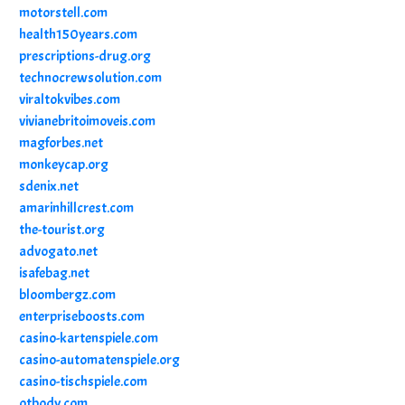
motorstell.com
health150years.com
prescriptions-drug.org
technocrewsolution.com
viraltokvibes.com
vivianebritoimoveis.com
magforbes.net
monkeycap.org
sdenix.net
amarinhillcrest.com
the-tourist.org
advogato.net
isafebag.net
bloombergz.com
enterpriseboosts.com
casino-kartenspiele.com
casino-automatenspiele.org
casino-tischspiele.com
otbody.com