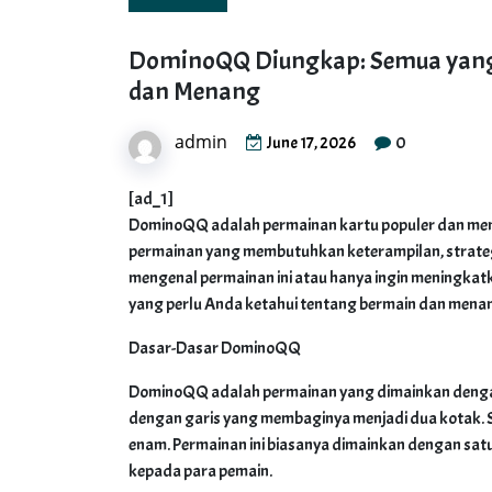
DominoQQ Diungkap: Semua yang 
dan Menang
admin
0
June 17, 2026
[ad_1]
DominoQQ adalah permainan kartu populer dan menar
permainan yang membutuhkan keterampilan, strategi
mengenal permainan ini atau hanya ingin meningkat
yang perlu Anda ketahui tentang bermain dan men
Dasar-Dasar DominoQQ
DominoQQ adalah permainan yang dimainkan dengan
dengan garis yang membaginya menjadi dua kotak. Set
enam. Permainan ini biasanya dimainkan dengan sat
kepada para pemain.