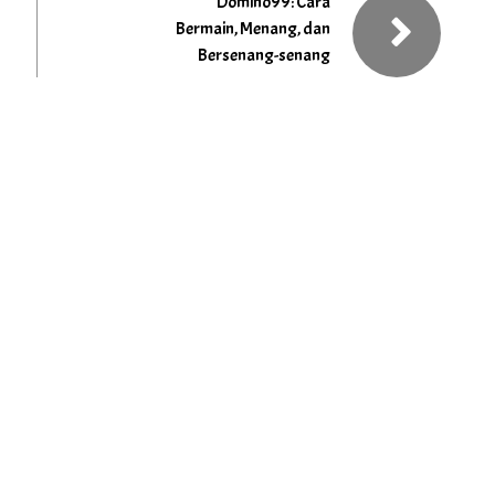
Domino99: Cara
Bermain, Menang, dan
Bersenang-senang