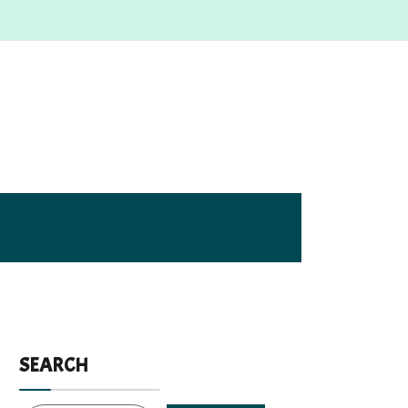
rmain melawan pemain terbaik.
SEARCH