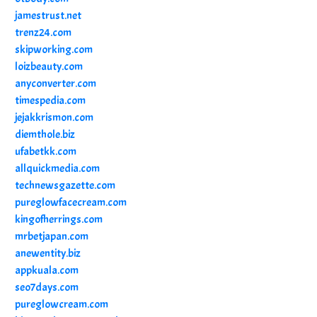
jamestrust.net
trenz24.com
skipworking.com
loizbeauty.com
anyconverter.com
timespedia.com
jejakkrismon.com
diemthole.biz
ufabetkk.com
allquickmedia.com
technewsgazette.com
pureglowfacecream.com
kingofherrings.com
mrbetjapan.com
anewentity.biz
appkuala.com
seo7days.com
pureglowcream.com