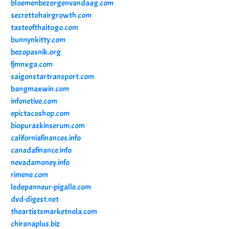
bloemenbezorgenvandaag.com
secrettohairgrowth.com
tasteofthaitogo.com
bunnynkitty.com
bezopasnik.org
fjmnxga.com
saigonstartransport.com
bangmaxwin.com
infonetive.com
epictacoshop.com
biopuraskinserum.com
californiafinances.info
canadafinance.info
nevadamoney.info
rimene.com
ledepanneur-pigalle.com
dvd-digest.net
theartistsmarketnola.com
chiranaplus.biz