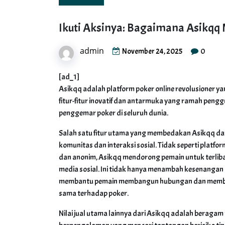
Ikuti Aksinya: Bagaimana Asikqq 
admin
0
November 24, 2025
[ad_1]
Asikqq adalah platform poker online revolusioner y
fitur-fitur inovatif dan antarmuka yang ramah peng
penggemar poker di seluruh dunia.
Salah satu fitur utama yang membedakan Asikqq dar
komunitas dan interaksi sosial. Tidak seperti platform
dan anonim, Asikqq mendorong pemain untuk terlibat 
media sosial. Ini tidak hanya menambah kesenangan
membantu pemain membangun hubungan dan membent
sama terhadap poker.
Nilai jual utama lainnya dari Asikqq adalah beraga