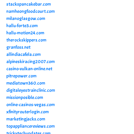
stackspancakebar.com
namheongfoodcourt.com
milanoglasgow.com
hallu-forte3.com
hallu-motion24.com
therockskippers.com
granfoss.net
allindiacafela.com
alpineskiracing2007.com
casino-vulkan-online.net
pitrepower.com
mediatown360.com
digitaleyestrainclinic.com
missionposible.com
online-casinos-vegas.com
xfinityrouterlogin.com
marketingjacks.com
topappliancereviews.com
trickytechupdates.com