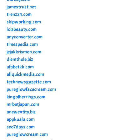
jamestrust.net
trenz24.com
skipworking.com
loizbeauty.com
anyconverter.com
timespedia.com
jejakkrismon.com
diemthole.biz
ufabetkk.com
allquickmedia.com
technewsgazette.com
pureglowfacecream.com
kingofherrings.com
mrbetjapan.com
anewentity.biz
appkuala.com
seo7days.com
pureglowcream.com