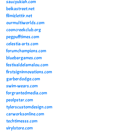
saucyukiah.com
beikastreet.net
filmizlettir.net
ourmultiworlds.com
cooncreekclub.org
pegpufftimes.com
celestia-arts.com
forumchampions.com
bluebargames.com
festivaldelamalou.com
firstsigninnovations.com
garberdodge.com
swim-wears.com
forgrantedmedia.com
peolpstar.com
tylerscustomdesign.com
carworksonline.com
techtimesss.com
virylstore.com