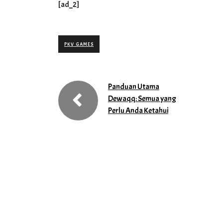
[ad_2]
PKV GAMES
Panduan Utama
Dewaqq: Semua yang
Perlu Anda Ketahui