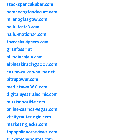
stackspancakebar.com
namheongfoodcourt.com
milanoglasgow.com
hallu-forte3.com
hallu-motion24.com
therockskippers.com
granfoss.net
allindiacafela.com
alpineskiracing2007.com
casino-vulkan-online.net
pitrepower.com
mediatown360.com
digitaleyestrainclinic.com
missionposible.com
online-casinos-vegas.com
xfinityrouterlogin.com
marketingjacks.com
topappliancereviews.com
trickytechupdates.com