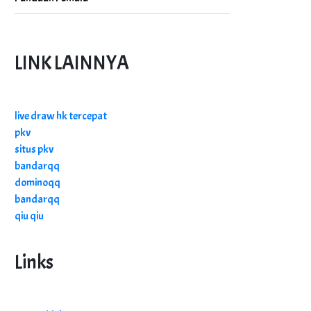
LINK LAINNYA
live draw hk tercepat
pkv
situs pkv
bandarqq
dominoqq
bandarqq
qiu qiu
Links