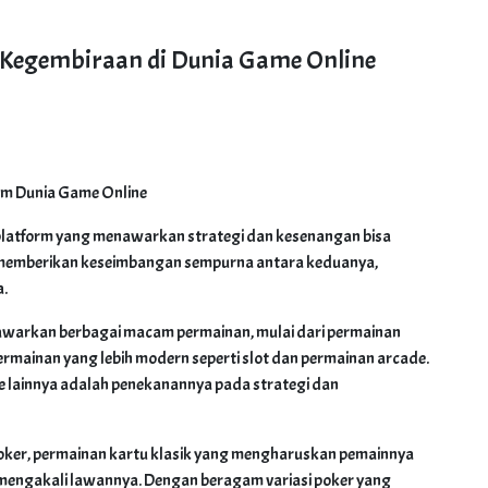
 Kegembiraan di Dunia Game Online
am Dunia Game Online
 platform yang menawarkan strategi dan kesenangan bisa
 memberikan keseimbangan sempurna antara keduanya,
a.
awarkan berbagai macam permainan, mulai dari permainan
ermainan yang lebih modern seperti slot dan permainan arcade.
 lainnya adalah penekanannya pada strategi dan
poker, permainan kartu klasik yang mengharuskan pemainnya
mengakali lawannya. Dengan beragam variasi poker yang