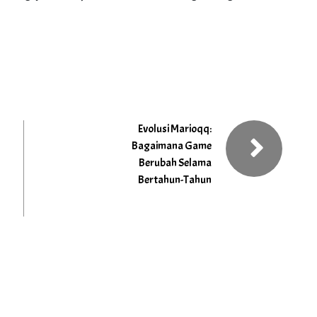
Evolusi Marioqq:
Bagaimana Game
Berubah Selama
Bertahun-Tahun