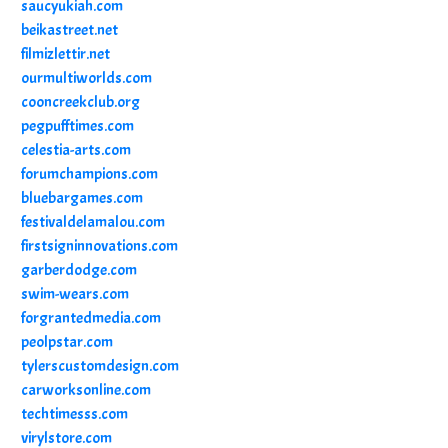
saucyukiah.com
beikastreet.net
filmizlettir.net
ourmultiworlds.com
cooncreekclub.org
pegpufftimes.com
celestia-arts.com
forumchampions.com
bluebargames.com
festivaldelamalou.com
firstsigninnovations.com
garberdodge.com
swim-wears.com
forgrantedmedia.com
peolpstar.com
tylerscustomdesign.com
carworksonline.com
techtimesss.com
virylstore.com