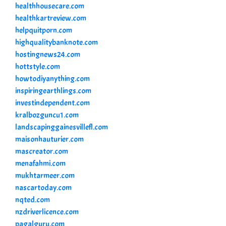
healthhousecare.com
healthkartreview.com
helpquitporn.com
highqualitybanknote.com
hostingnews24.com
hottstyle.com
howtodiyanything.com
inspiringearthlings.com
investindependent.com
kralbozguncu1.com
landscapinggainesvillefl.com
maisonhauturier.com
mascreator.com
menafahmi.com
mukhtarmeer.com
nascartoday.com
nqted.com
nzdriverlicence.com
pagalguru.com