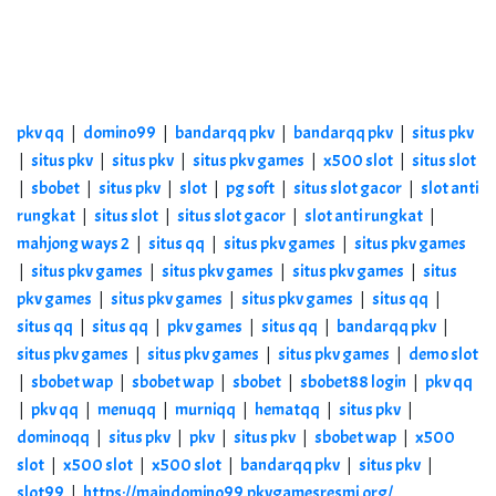
|
|
|
|
pkv qq
domino99
bandarqq pkv
bandarqq pkv
situs pkv
|
|
|
|
|
situs pkv
situs pkv
situs pkv games
x500 slot
situs slot
|
|
|
|
|
|
sbobet
situs pkv
slot
pg soft
situs slot gacor
slot anti
|
|
|
|
rungkat
situs slot
situs slot gacor
slot anti rungkat
|
|
|
mahjong ways 2
situs qq
situs pkv games
situs pkv games
|
|
|
|
situs pkv games
situs pkv games
situs pkv games
situs
|
|
|
|
pkv games
situs pkv games
situs pkv games
situs qq
|
|
|
|
|
situs qq
situs qq
pkv games
situs qq
bandarqq pkv
|
|
|
situs pkv games
situs pkv games
situs pkv games
demo slot
|
|
|
|
|
sbobet wap
sbobet wap
sbobet
sbobet88 login
pkv qq
|
|
|
|
|
|
pkv qq
menuqq
murniqq
hematqq
situs pkv
|
|
|
|
|
dominoqq
situs pkv
pkv
situs pkv
sbobet wap
x500
|
|
|
|
|
slot
x500 slot
x500 slot
bandarqq pkv
situs pkv
|
slot99
https://maindomino99.pkvgamesresmi.org/