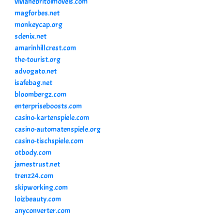
vivianebritoimoveis.com
magforbes.net
monkeycap.org
sdenix.net
amarinhillcrest.com
the-tourist.org
advogato.net
isafebag.net
bloombergz.com
enterpriseboosts.com
casino-kartenspiele.com
casino-automatenspiele.org
casino-tischspiele.com
otbody.com
jamestrust.net
trenz24.com
skipworking.com
loizbeauty.com
anyconverter.com