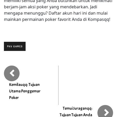
memiliki semua yang Anda butuhkan untuk menikmati
berjam-jam aksi poker yang mendebarkan. Jadi
mengapa menunggu? Daftar akun hari ini dan mulai
mainkan permainan poker favorit Anda di Kompasqq!
PKV GAMES
Kemilauqq: Tujuan
Utama Penggemar
Poker
Temui Juraganqq:
Tujuan Tujuan Anda