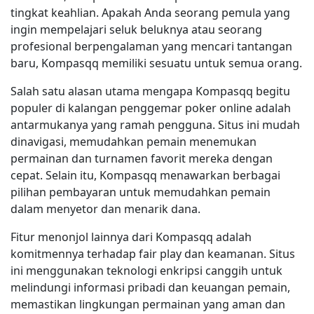
tingkat keahlian. Apakah Anda seorang pemula yang
ingin mempelajari seluk beluknya atau seorang
profesional berpengalaman yang mencari tantangan
baru, Kompasqq memiliki sesuatu untuk semua orang.
Salah satu alasan utama mengapa Kompasqq begitu
populer di kalangan penggemar poker online adalah
antarmukanya yang ramah pengguna. Situs ini mudah
dinavigasi, memudahkan pemain menemukan
permainan dan turnamen favorit mereka dengan
cepat. Selain itu, Kompasqq menawarkan berbagai
pilihan pembayaran untuk memudahkan pemain
dalam menyetor dan menarik dana.
Fitur menonjol lainnya dari Kompasqq adalah
komitmennya terhadap fair play dan keamanan. Situs
ini menggunakan teknologi enkripsi canggih untuk
melindungi informasi pribadi dan keuangan pemain,
memastikan lingkungan permainan yang aman dan