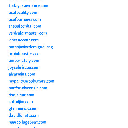
todayusaexplore.com
usalocality.com
usafournewz.com
thebalochhal.com
vehicularmaster.com
vibesaccent.com
ampajavierdemiguel.org
brainboosters.co
amberlately.com
joycebriscoe.com
aicarmina.com
mypartysupplystore.com
annforwisconsin.com
findjaipur.com
cultofjim.com
glimmerick.com
davidfollett.com
newcollegebeat.com