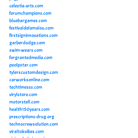
celestia-arts.com
forumchampions.com
bluebargames.com
festivaldelamalou.com
firstsigninnovations.com
garberdodge.com
swim-wears.com
forgrantedmedia.com
peolpstar.com
tylerscustomdesign.com
carworksonline.com
techtimesss.com
virylstore.com
motorstell.com
health150years.com
prescriptions-drug.org
technocrewsolution.com
viraltokvibes.com