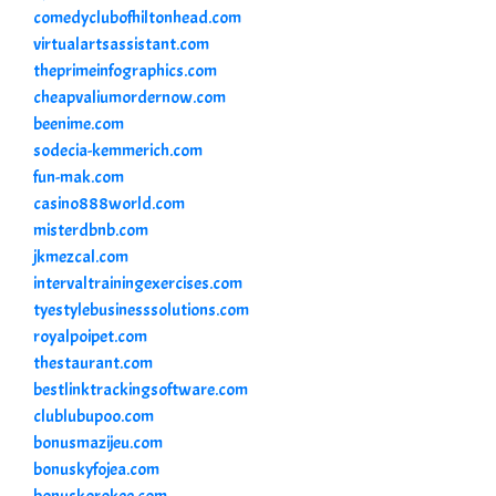
comedyclubofhiltonhead.com
virtualartsassistant.com
theprimeinfographics.com
cheapvaliumordernow.com
beenime.com
sodecia-kemmerich.com
fun-mak.com
casino888world.com
misterdbnb.com
jkmezcal.com
intervaltrainingexercises.com
tyestylebusinesssolutions.com
royalpoipet.com
thestaurant.com
bestlinktrackingsoftware.com
clublubupoo.com
bonusmazijeu.com
bonuskyfojea.com
bonuskorokee.com