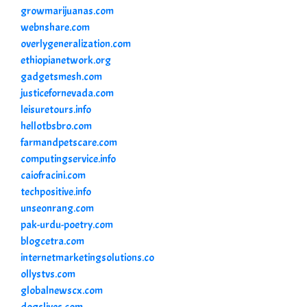
growmarijuanas.com
webnshare.com
overlygeneralization.com
ethiopianetwork.org
gadgetsmesh.com
justicefornevada.com
leisuretours.info
hellotbsbro.com
farmandpetscare.com
computingservice.info
caiofracini.com
techpositive.info
unseonrang.com
pak-urdu-poetry.com
blogcetra.com
internetmarketingsolutions.co
ollystvs.com
globalnewscx.com
dogslives.com