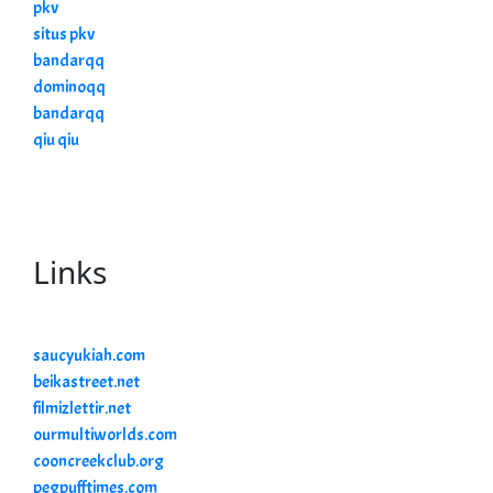
pkv
situs pkv
bandarqq
dominoqq
bandarqq
qiu qiu
Links
saucyukiah.com
beikastreet.net
filmizlettir.net
ourmultiworlds.com
cooncreekclub.org
pegpufftimes.com