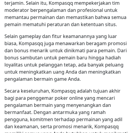
terjamin. Selain itu, Kompasqq mempekerjakan tim
moderator berpengalaman dan profesional untuk
memantau permainan dan memastikan bahwa semua
pemain mematuhi peraturan dan ketentuan situs.
Selain gameplay dan fitur keamanannya yang luar
biasa, Kompasqq juga menawarkan beragam promosi
dan bonus menarik untuk dinikmati para pemain. Dari
bonus sambutan untuk pemain baru hingga hadiah
loyalitas untuk pelanggan tetap, ada banyak peluang
untuk meningkatkan uang Anda dan meningkatkan
pengalaman bermain game Anda.
Secara keseluruhan, Kompasqq adalah tujuan akhir
bagi para penggemar poker online yang mencari
pengalaman bermain yang menyenangkan dan
bermanfaat. Dengan antarmuka yang ramah
pengguna, komitmen terhadap permainan yang adil
dan keamanan, serta promosi menarik, Kompasqq