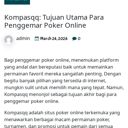
Kompasqq: Tujuan Utama Para
Penggemar Poker Online
admin
0
March 24, 2026
Bagi penggemar poker online, menemukan platform
yang andal dan bereputasi baik untuk memainkan
permainan favorit mereka sangatlah penting. Dengan
begitu banyak pilihan yang tersedia di internet,
mungkin sulit untuk memilih mana yang tepat. Namun,
Kompasqq menonjol sebagai tujuan akhir bagi para
penggemar poker online.
Kompasqq adalah situs poker online terkemuka yang
menawarkan berbagai macam permainan poker,
turnamen, dan promosi untuk pemain dari semua