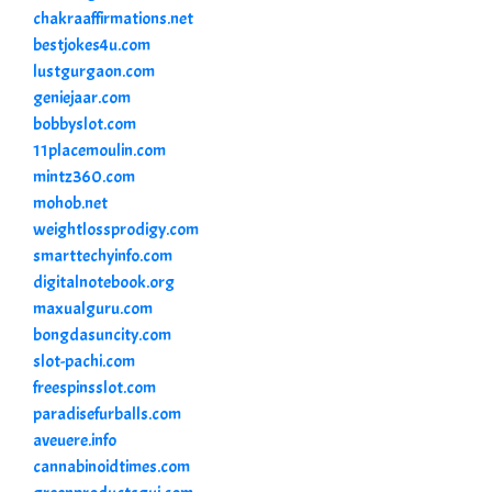
chakraaffirmations.net
bestjokes4u.com
lustgurgaon.com
geniejaar.com
bobbyslot.com
11placemoulin.com
mintz360.com
mohob.net
weightlossprodigy.com
smarttechyinfo.com
digitalnotebook.org
maxualguru.com
bongdasuncity.com
slot-pachi.com
freespinsslot.com
paradisefurballs.com
aveuere.info
cannabinoidtimes.com