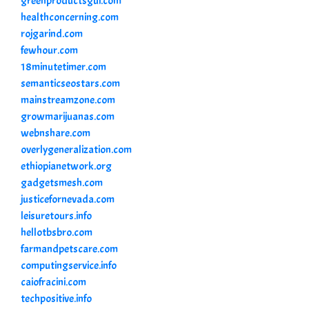
greenproductsgui.com
healthconcerning.com
rojgarind.com
fewhour.com
18minutetimer.com
semanticseostars.com
mainstreamzone.com
growmarijuanas.com
webnshare.com
overlygeneralization.com
ethiopianetwork.org
gadgetsmesh.com
justicefornevada.com
leisuretours.info
hellotbsbro.com
farmandpetscare.com
computingservice.info
caiofracini.com
techpositive.info