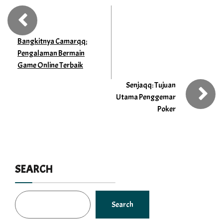
Bangkitnya Camarqq:
Pengalaman Bermain
Game Online Terbaik
Senjaqq: Tujuan
Utama Penggemar
Poker
SEARCH
Search