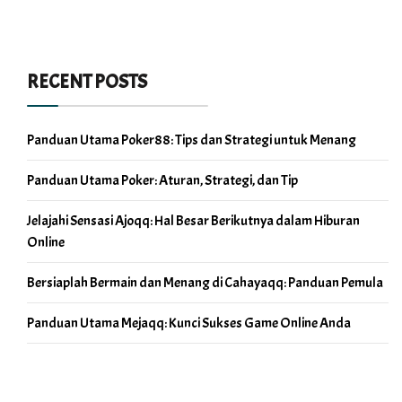
RECENT POSTS
Panduan Utama Poker88: Tips dan Strategi untuk Menang
Panduan Utama Poker: Aturan, Strategi, dan Tip
Jelajahi Sensasi Ajoqq: Hal Besar Berikutnya dalam Hiburan
Online
Bersiaplah Bermain dan Menang di Cahayaqq: Panduan Pemula
Panduan Utama Mejaqq: Kunci Sukses Game Online Anda