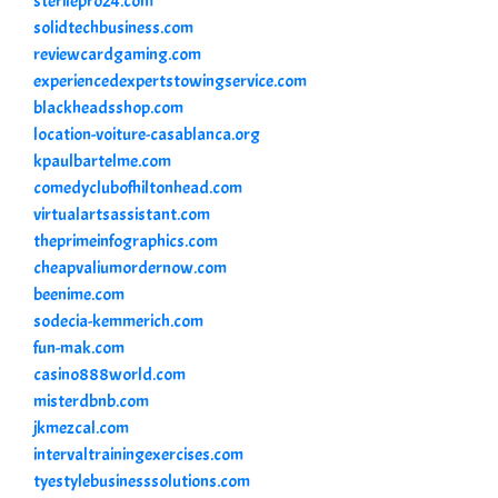
sterilepro24.com
solidtechbusiness.com
reviewcardgaming.com
experiencedexpertstowingservice.com
blackheadsshop.com
location-voiture-casablanca.org
kpaulbartelme.com
comedyclubofhiltonhead.com
virtualartsassistant.com
theprimeinfographics.com
cheapvaliumordernow.com
beenime.com
sodecia-kemmerich.com
fun-mak.com
casino888world.com
misterdbnb.com
jkmezcal.com
intervaltrainingexercises.com
tyestylebusinesssolutions.com