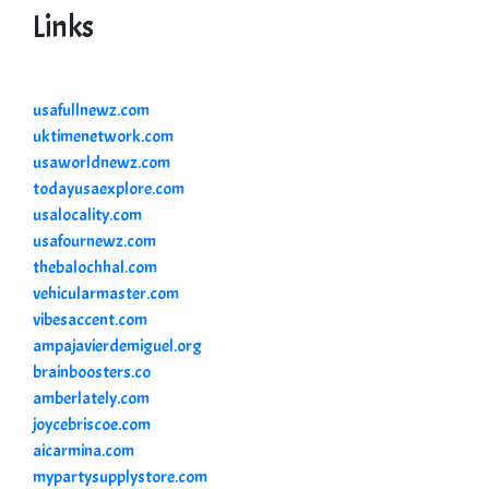
Links
usafullnewz.com
uktimenetwork.com
usaworldnewz.com
todayusaexplore.com
usalocality.com
usafournewz.com
thebalochhal.com
vehicularmaster.com
vibesaccent.com
ampajavierdemiguel.org
brainboosters.co
amberlately.com
joycebriscoe.com
aicarmina.com
mypartysupplystore.com