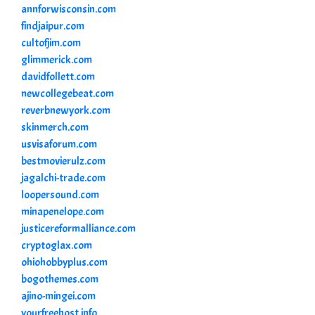
annforwisconsin.com
findjaipur.com
cultofjim.com
glimmerick.com
davidfollett.com
newcollegebeat.com
reverbnewyork.com
skinmerch.com
usvisaforum.com
bestmovierulz.com
jagalchi-trade.com
loopersound.com
minapenelope.com
justicereformalliance.com
cryptoglax.com
ohiohobbyplus.com
bogothemes.com
ajino-mingei.com
yourfreehost.info