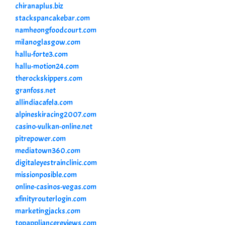
chiranaplus.biz
stackspancakebar.com
namheongfoodcourt.com
milanoglasgow.com
hallu-forte3.com
hallu-motion24.com
therockskippers.com
granfoss.net
allindiacafela.com
alpineskiracing2007.com
casino-vulkan-online.net
pitrepower.com
mediatown360.com
digitaleyestrainclinic.com
missionposible.com
online-casinos-vegas.com
xfinityrouterlogin.com
marketingjacks.com
topappliancereviews.com