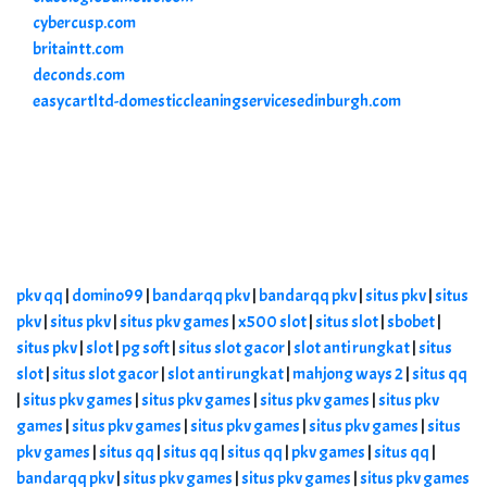
cybercusp.com
britaintt.com
deconds.com
easycartltd-domesticcleaningservicesedinburgh.com
pkv qq
|
domino99
|
bandarqq pkv
|
bandarqq pkv
|
situs pkv
|
situs
pkv
|
situs pkv
|
situs pkv games
|
x500 slot
|
situs slot
|
sbobet
|
situs pkv
|
slot
|
pg soft
|
situs slot gacor
|
slot anti rungkat
|
situs
slot
|
situs slot gacor
|
slot anti rungkat
|
mahjong ways 2
|
situs qq
|
situs pkv games
|
situs pkv games
|
situs pkv games
|
situs pkv
games
|
situs pkv games
|
situs pkv games
|
situs pkv games
|
situs
pkv games
|
situs qq
|
situs qq
|
situs qq
|
pkv games
|
situs qq
|
bandarqq pkv
|
situs pkv games
|
situs pkv games
|
situs pkv games