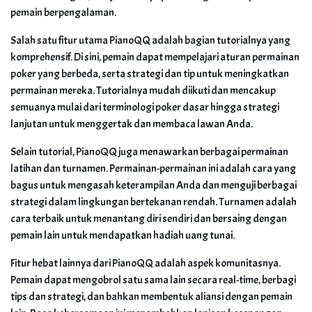
pemain berpengalaman.
Salah satu fitur utama PianoQQ adalah bagian tutorialnya yang
komprehensif. Di sini, pemain dapat mempelajari aturan permainan
poker yang berbeda, serta strategi dan tip untuk meningkatkan
permainan mereka. Tutorialnya mudah diikuti dan mencakup
semuanya mulai dari terminologi poker dasar hingga strategi
lanjutan untuk menggertak dan membaca lawan Anda.
Selain tutorial, PianoQQ juga menawarkan berbagai permainan
latihan dan turnamen. Permainan-permainan ini adalah cara yang
bagus untuk mengasah keterampilan Anda dan menguji berbagai
strategi dalam lingkungan bertekanan rendah. Turnamen adalah
cara terbaik untuk menantang diri sendiri dan bersaing dengan
pemain lain untuk mendapatkan hadiah uang tunai.
Fitur hebat lainnya dari PianoQQ adalah aspek komunitasnya.
Pemain dapat mengobrol satu sama lain secara real-time, berbagi
tips dan strategi, dan bahkan membentuk aliansi dengan pemain