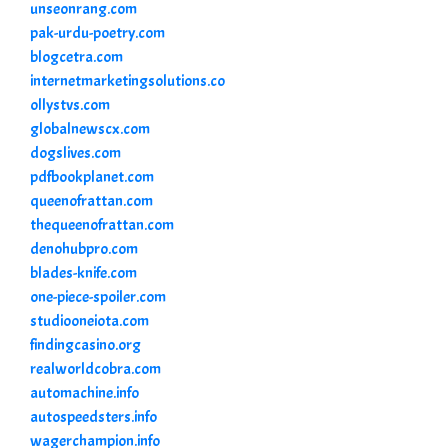
unseonrang.com
pak-urdu-poetry.com
blogcetra.com
internetmarketingsolutions.co
ollystvs.com
globalnewscx.com
dogslives.com
pdfbookplanet.com
queenofrattan.com
thequeenofrattan.com
denohubpro.com
blades-knife.com
one-piece-spoiler.com
studiooneiota.com
findingcasino.org
realworldcobra.com
automachine.info
autospeedsters.info
wagerchampion.info