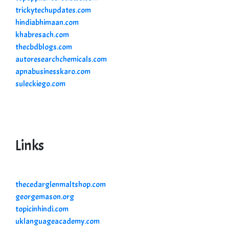
trickytechupdates.com
hindiabhimaan.com
khabresach.com
thecbdblogs.com
autoresearchchemicals.com
apnabusinesskaro.com
suleckiego.com
Links
thecedarglenmaltshop.com
georgemason.org
topicinhindi.com
uklanguageacademy.com