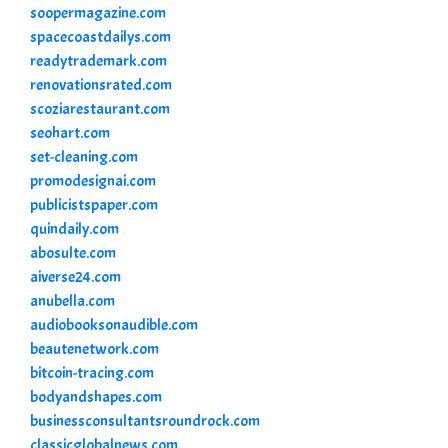
soopermagazine.com
spacecoastdailys.com
readytrademark.com
renovationsrated.com
scoziarestaurant.com
seohart.com
set-cleaning.com
promodesignai.com
publicistspaper.com
quindaily.com
abosulte.com
aiverse24.com
anubella.com
audiobooksonaudible.com
beautenetwork.com
bitcoin-tracing.com
bodyandshapes.com
businessconsultantsroundrock.com
classicglobalnews.com