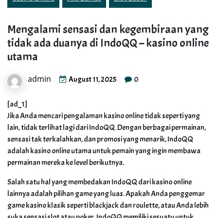
Mengalami sensasi dan kegembiraan yang
tidak ada duanya di IndoQQ – kasino online
utama
admin
0
August 11, 2025
[ad_1]
Jika Anda mencari pengalaman kasino online tidak seperti yang
lain, tidak terlihat lagi dari IndoQQ. Dengan berbagai permainan,
sensasi tak terkalahkan, dan promosi yang menarik, IndoQQ
adalah kasino online utama untuk pemain yang ingin membawa
permainan mereka ke level berikutnya.
Salah satu hal yang membedakan IndoQQ dari kasino online
lainnya adalah pilihan game yang luas. Apakah Anda penggemar
game kasino klasik seperti blackjack dan roulette, atau Anda lebih
suka sensasi slot atau poker, IndoQQ memiliki sesuatu untuk