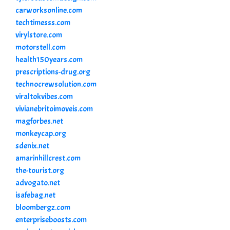
carworksonline.com
techtimesss.com
virylstore.com
motorstell.com
health150years.com
prescriptions-drug.org
technocrewsolution.com
viraltokvibes.com
vivianebritoimoveis.com
magforbes.net
monkeycap.org
sdenix.net
amarinhillcrest.com
the-tourist.org
advogato.net
isafebag.net
bloombergz.com
enterpriseboosts.com