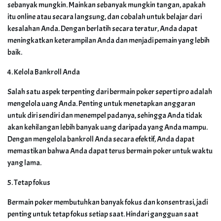
sebanyak mungkin. Mainkan sebanyak mungkin tangan, apakah
itu online atau secara langsung, dan cobalah untuk belajar dari
kesalahan Anda. Dengan berlatih secara teratur, Anda dapat
meningkatkan keterampilan Anda dan menjadi pemain yang lebih
baik.
4. Kelola Bankroll Anda
Salah satu aspek terpenting dari bermain poker seperti pro adalah
mengelola uang Anda. Penting untuk menetapkan anggaran
untuk diri sendiri dan menempel padanya, sehingga Anda tidak
akan kehilangan lebih banyak uang daripada yang Anda mampu.
Dengan mengelola bankroll Anda secara efektif, Anda dapat
memastikan bahwa Anda dapat terus bermain poker untuk waktu
yang lama.
5. Tetap fokus
Bermain poker membutuhkan banyak fokus dan konsentrasi, jadi
penting untuk tetap fokus setiap saat. Hindari gangguan saat