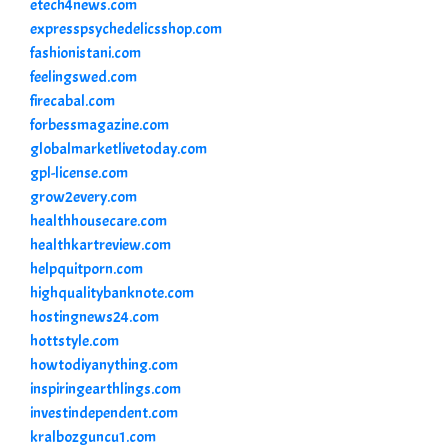
etech4news.com
expresspsychedelicsshop.com
fashionistani.com
feelingswed.com
firecabal.com
forbessmagazine.com
globalmarketlivetoday.com
gpl-license.com
grow2every.com
healthhousecare.com
healthkartreview.com
helpquitporn.com
highqualitybanknote.com
hostingnews24.com
hottstyle.com
howtodiyanything.com
inspiringearthlings.com
investindependent.com
kralbozguncu1.com