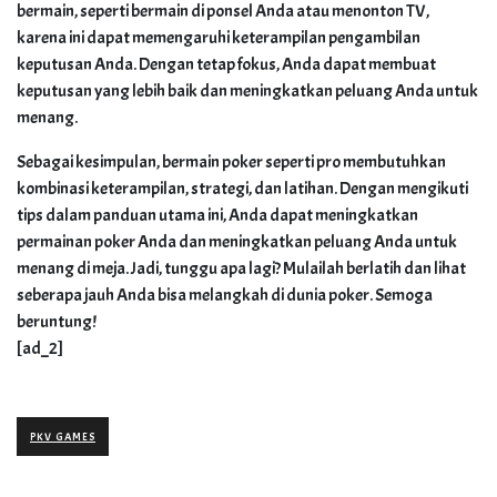
bermain, seperti bermain di ponsel Anda atau menonton TV,
karena ini dapat memengaruhi keterampilan pengambilan
keputusan Anda. Dengan tetap fokus, Anda dapat membuat
keputusan yang lebih baik dan meningkatkan peluang Anda untuk
menang.
Sebagai kesimpulan, bermain poker seperti pro membutuhkan
kombinasi keterampilan, strategi, dan latihan. Dengan mengikuti
tips dalam panduan utama ini, Anda dapat meningkatkan
permainan poker Anda dan meningkatkan peluang Anda untuk
menang di meja. Jadi, tunggu apa lagi? Mulailah berlatih dan lihat
seberapa jauh Anda bisa melangkah di dunia poker. Semoga
beruntung!
[ad_2]
PKV GAMES