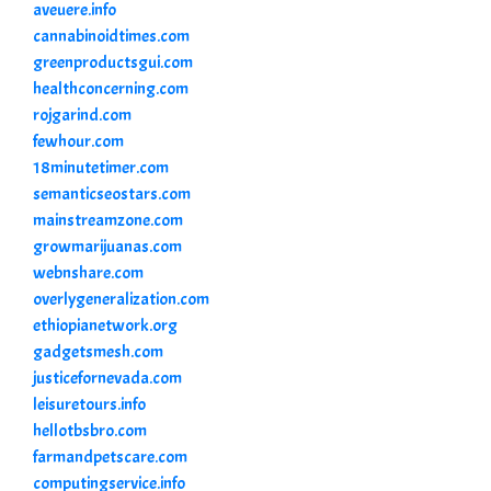
aveuere.info
cannabinoidtimes.com
greenproductsgui.com
healthconcerning.com
rojgarind.com
fewhour.com
18minutetimer.com
semanticseostars.com
mainstreamzone.com
growmarijuanas.com
webnshare.com
overlygeneralization.com
ethiopianetwork.org
gadgetsmesh.com
justicefornevada.com
leisuretours.info
hellotbsbro.com
farmandpetscare.com
computingservice.info