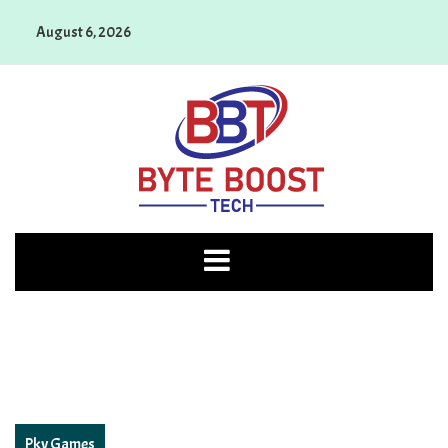
Skip
August 6, 2026
to
content
PKV Games: Situs Poker Online deng
Mainkan di PKV Games, situs poker online dengan turnamen terbaik.
Ikuti kompetisi poker dan raih hadiah besar dengan bermain
urnamen Terbaik
melawan pemain terbaik.
Pkv Games