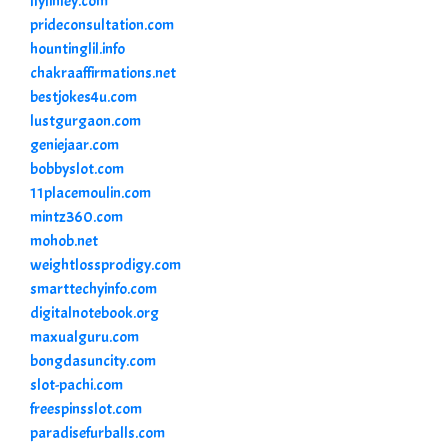
flyfinley.com
prideconsultation.com
hountinglil.info
chakraaffirmations.net
bestjokes4u.com
lustgurgaon.com
geniejaar.com
bobbyslot.com
11placemoulin.com
mintz360.com
mohob.net
weightlossprodigy.com
smarttechyinfo.com
digitalnotebook.org
maxualguru.com
bongdasuncity.com
slot-pachi.com
freespinsslot.com
paradisefurballs.com