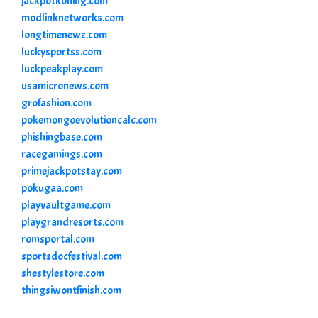
jackpotkoning.com
modlinknetworks.com
longtimenewz.com
luckysportss.com
luckpeakplay.com
usamicronews.com
grofashion.com
pokemongoevolutioncalc.com
phishingbase.com
racegamings.com
primejackpotstay.com
pokugaa.com
playvaultgame.com
playgrandresorts.com
romsportal.com
sportsdocfestival.com
shestylestore.com
thingsiwontfinish.com