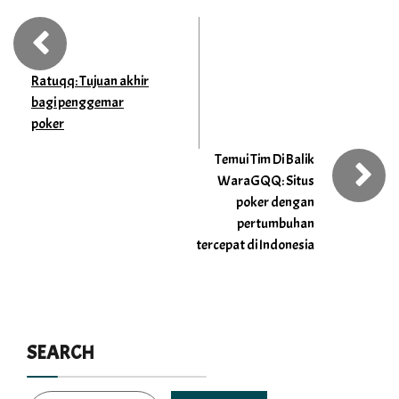
Ratuqq: Tujuan akhir
bagi penggemar
poker
Temui Tim Di Balik
WaraGQQ: Situs
poker dengan
pertumbuhan
tercepat di Indonesia
SEARCH