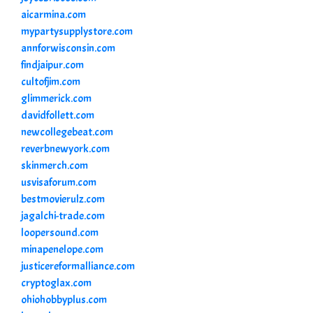
aicarmina.com
mypartysupplystore.com
annforwisconsin.com
findjaipur.com
cultofjim.com
glimmerick.com
davidfollett.com
newcollegebeat.com
reverbnewyork.com
skinmerch.com
usvisaforum.com
bestmovierulz.com
jagalchi-trade.com
loopersound.com
minapenelope.com
justicereformalliance.com
cryptoglax.com
ohiohobbyplus.com