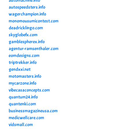
automachine.info
autospeedsters.info
wagerchampion.info
monomousumicontest.com
deadricklingo.com
skyglobefx.com
gamblespherex.info
agentur-ramsenthaler.com
eomdesigns.com
triptrekker.info
gendxxi.net
motomasters.info
mycarzone.info
vibecasaconcepts.com
quantum24.info
quantenki.com
businessmagazineusa.com
medicwellcare.com
vidsmall.com