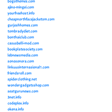
bogothemes.com
ajino-mingei.com
yourfreehost.info
cheapnorthfacejacketsm.com
gurjoshhomes.com
tombradydiet.com
bonthaiclub.com
casusbelli-mod.com
bookplatesociety.com
lebnewsmedia.com
sonosonora.com
linkuusinternasional1.com
friendsroll.com
spiderclothing.net
wondergadgetsshop.com
seatgurunews.com
3net.info
codeplex.info
okena.info