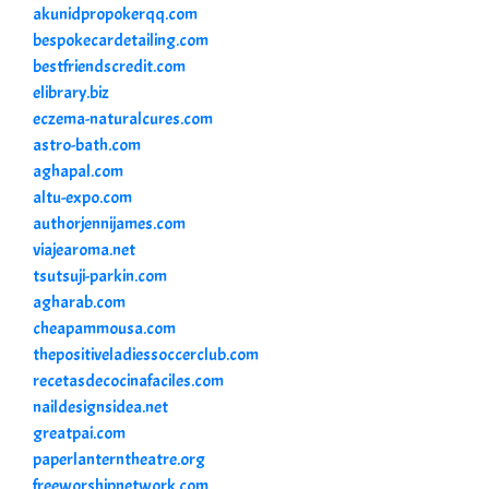
akunidpropokerqq.com
bespokecardetailing.com
bestfriendscredit.com
elibrary.biz
eczema-naturalcures.com
astro-bath.com
aghapal.com
altu-expo.com
authorjennijames.com
viajearoma.net
tsutsuji-parkin.com
agharab.com
cheapammousa.com
thepositiveladiessoccerclub.com
recetasdecocinafaciles.com
naildesignsidea.net
greatpai.com
paperlanterntheatre.org
freeworshipnetwork.com