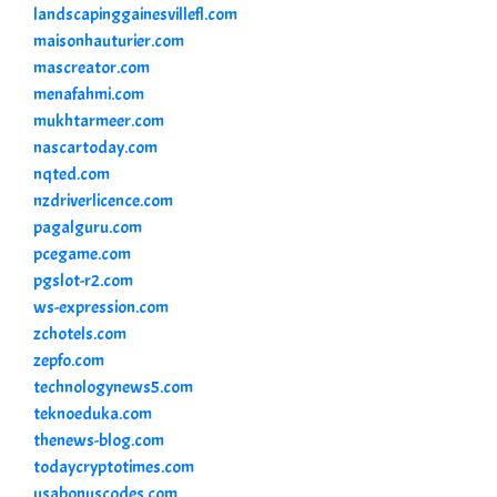
landscapinggainesvillefl.com
maisonhauturier.com
mascreator.com
menafahmi.com
mukhtarmeer.com
nascartoday.com
nqted.com
nzdriverlicence.com
pagalguru.com
pcegame.com
pgslot-r2.com
ws-expression.com
zchotels.com
zepfo.com
technologynews5.com
teknoeduka.com
thenews-blog.com
todaycryptotimes.com
usabonuscodes.com