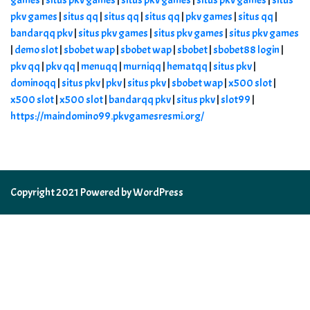
games
|
situs pkv games
|
situs pkv games
|
situs pkv games
|
situs
pkv games
|
situs qq
|
situs qq
|
situs qq
|
pkv games
|
situs qq
|
bandarqq pkv
|
situs pkv games
|
situs pkv games
|
situs pkv games
|
demo slot
|
sbobet wap
|
sbobet wap
|
sbobet
|
sbobet88 login
|
pkv qq
|
pkv qq
|
menuqq
|
murniqq
|
hematqq
|
situs pkv
|
dominoqq
|
situs pkv
|
pkv
|
situs pkv
|
sbobet wap
|
x500 slot
|
x500 slot
|
x500 slot
|
bandarqq pkv
|
situs pkv
|
slot99
|
https://maindomino99.pkvgamesresmi.org/
Copyright 2021 Powered by WordPress