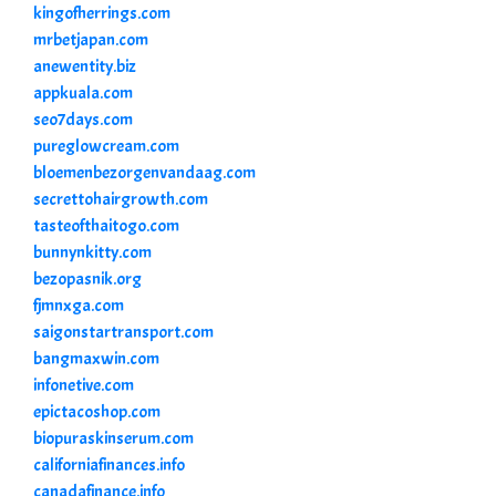
kingofherrings.com
mrbetjapan.com
anewentity.biz
appkuala.com
seo7days.com
pureglowcream.com
bloemenbezorgenvandaag.com
secrettohairgrowth.com
tasteofthaitogo.com
bunnynkitty.com
bezopasnik.org
fjmnxga.com
saigonstartransport.com
bangmaxwin.com
infonetive.com
epictacoshop.com
biopuraskinserum.com
californiafinances.info
canadafinance.info