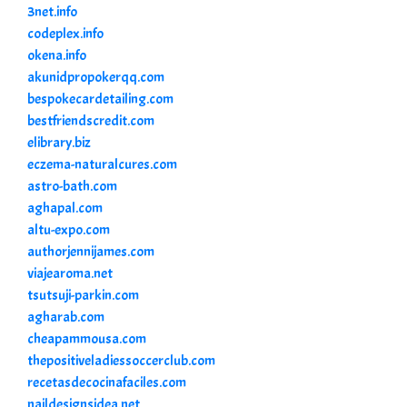
3net.info
codeplex.info
okena.info
akunidpropokerqq.com
bespokecardetailing.com
bestfriendscredit.com
elibrary.biz
eczema-naturalcures.com
astro-bath.com
aghapal.com
altu-expo.com
authorjennijames.com
viajearoma.net
tsutsuji-parkin.com
agharab.com
cheapammousa.com
thepositiveladiessoccerclub.com
recetasdecocinafaciles.com
naildesignsidea.net