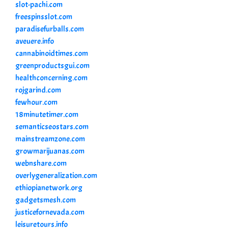
slot-pachi.com
freespinsslot.com
paradisefurballs.com
aveuere.info
cannabinoidtimes.com
greenproductsgui.com
healthconcerning.com
rojgarind.com
fewhour.com
18minutetimer.com
semanticseostars.com
mainstreamzone.com
growmarijuanas.com
webnshare.com
overlygeneralization.com
ethiopianetwork.org
gadgetsmesh.com
justicefornevada.com
leisuretours.info