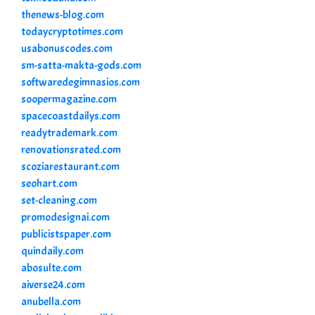
thenews-blog.com
todaycryptotimes.com
usabonuscodes.com
sm-satta-makta-gods.com
softwaredegimnasios.com
soopermagazine.com
spacecoastdailys.com
readytrademark.com
renovationsrated.com
scoziarestaurant.com
seohart.com
set-cleaning.com
promodesignai.com
publicistspaper.com
quindaily.com
abosulte.com
aiverse24.com
anubella.com