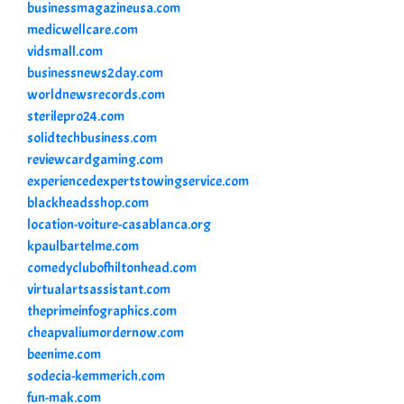
businessmagazineusa.com
medicwellcare.com
vidsmall.com
businessnews2day.com
worldnewsrecords.com
sterilepro24.com
solidtechbusiness.com
reviewcardgaming.com
experiencedexpertstowingservice.com
blackheadsshop.com
location-voiture-casablanca.org
kpaulbartelme.com
comedyclubofhiltonhead.com
virtualartsassistant.com
theprimeinfographics.com
cheapvaliumordernow.com
beenime.com
sodecia-kemmerich.com
fun-mak.com