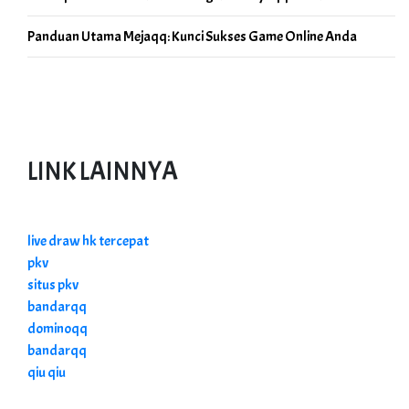
Panduan Utama Mejaqq: Kunci Sukses Game Online Anda
LINK LAINNYA
live draw hk tercepat
pkv
situs pkv
bandarqq
dominoqq
bandarqq
qiu qiu