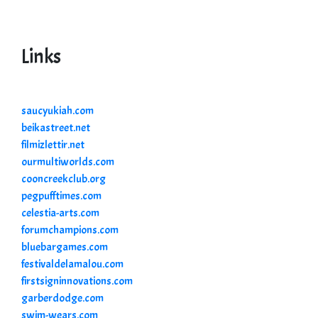
Links
saucyukiah.com
beikastreet.net
filmizlettir.net
ourmultiworlds.com
cooncreekclub.org
pegpufftimes.com
celestia-arts.com
forumchampions.com
bluebargames.com
festivaldelamalou.com
firstsigninnovations.com
garberdodge.com
swim-wears.com