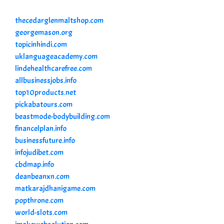
thecedarglenmaltshop.com
georgemason.org
topicinhindi.com
uklanguageacademy.com
lindehealthcarefree.com
allbusinessjobs.info
top10products.net
pickabatours.com
beastmode-bodybuilding.com
financelplan.info
businessfuture.info
infojudibet.com
cbdmap.info
deanbeanxn.com
matkarajdhanigame.com
popthrone.com
world-slots.com