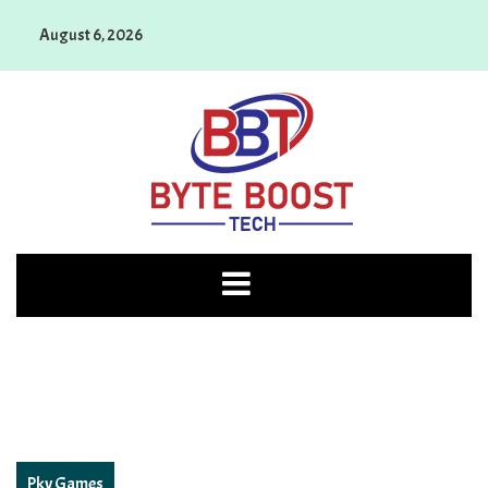
Skip
August 6, 2026
to
content
PKV Games: Situs Poker Online deng
Mainkan di PKV Games, situs poker online dengan turnamen terbaik.
Ikuti kompetisi poker dan raih hadiah besar dengan bermain
urnamen Terbaik
melawan pemain terbaik.
Pkv Games