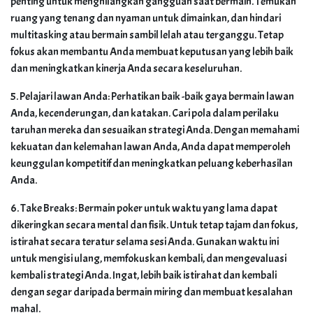
penting untuk menghilangkan gangguan saat bermain. Temukan
ruang yang tenang dan nyaman untuk dimainkan, dan hindari
multitasking atau bermain sambil lelah atau terganggu. Tetap
fokus akan membantu Anda membuat keputusan yang lebih baik
dan meningkatkan kinerja Anda secara keseluruhan.
5. Pelajari lawan Anda: Perhatikan baik -baik gaya bermain lawan
Anda, kecenderungan, dan katakan. Cari pola dalam perilaku
taruhan mereka dan sesuaikan strategi Anda. Dengan memahami
kekuatan dan kelemahan lawan Anda, Anda dapat memperoleh
keunggulan kompetitif dan meningkatkan peluang keberhasilan
Anda.
6. Take Breaks: Bermain poker untuk waktu yang lama dapat
dikeringkan secara mental dan fisik. Untuk tetap tajam dan fokus,
istirahat secara teratur selama sesi Anda. Gunakan waktu ini
untuk mengisi ulang, memfokuskan kembali, dan mengevaluasi
kembali strategi Anda. Ingat, lebih baik istirahat dan kembali
dengan segar daripada bermain miring dan membuat kesalahan
mahal.