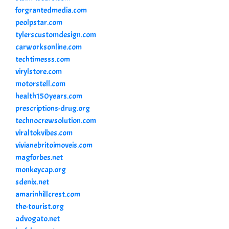
forgrantedmedia.com
peolpstar.com
tylerscustomdesign.com
carworksonline.com
techtimesss.com
virylstore.com
motorstell.com
health150years.com
prescriptions-drug.org
technocrewsolution.com
viraltokvibes.com
vivianebritoimoveis.com
magforbes.net
monkeycap.org
sdenix.net
amarinhillcrest.com
the-tourist.org
advogato.net