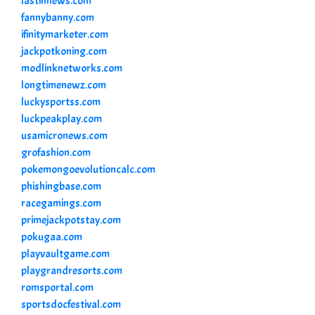
fastinnews.com
fannybanny.com
ifinitymarketer.com
jackpotkoning.com
modlinknetworks.com
longtimenewz.com
luckysportss.com
luckpeakplay.com
usamicronews.com
grofashion.com
pokemongoevolutioncalc.com
phishingbase.com
racegamings.com
primejackpotstay.com
pokugaa.com
playvaultgame.com
playgrandresorts.com
romsportal.com
sportsdocfestival.com