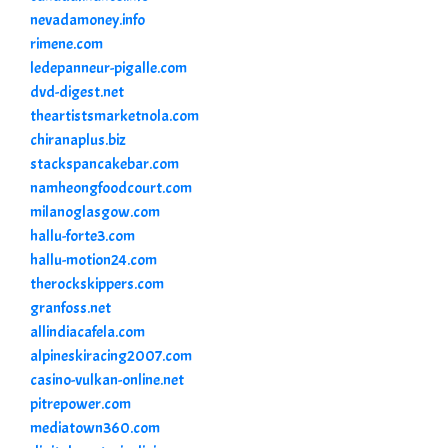
nevadamoney.info
rimene.com
ledepanneur-pigalle.com
dvd-digest.net
theartistsmarketnola.com
chiranaplus.biz
stackspancakebar.com
namheongfoodcourt.com
milanoglasgow.com
hallu-forte3.com
hallu-motion24.com
therockskippers.com
granfoss.net
allindiacafela.com
alpineskiracing2007.com
casino-vulkan-online.net
pitrepower.com
mediatown360.com