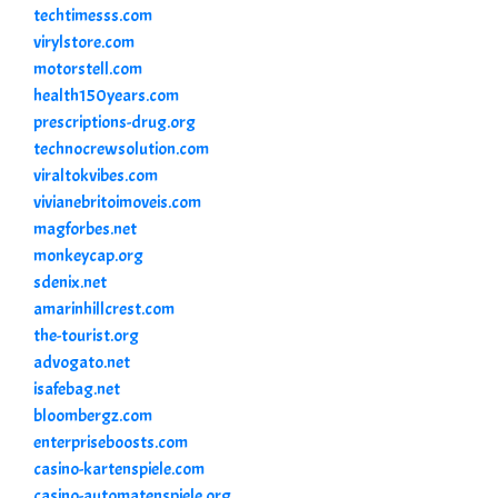
techtimesss.com
virylstore.com
motorstell.com
health150years.com
prescriptions-drug.org
technocrewsolution.com
viraltokvibes.com
vivianebritoimoveis.com
magforbes.net
monkeycap.org
sdenix.net
amarinhillcrest.com
the-tourist.org
advogato.net
isafebag.net
bloombergz.com
enterpriseboosts.com
casino-kartenspiele.com
casino-automatenspiele.org