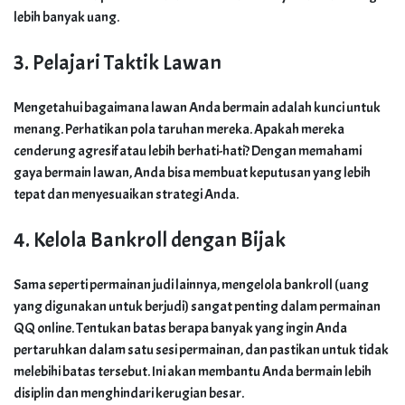
lebih banyak uang.
3. Pelajari Taktik Lawan
Mengetahui bagaimana lawan Anda bermain adalah kunci untuk
menang. Perhatikan pola taruhan mereka. Apakah mereka
cenderung agresif atau lebih berhati-hati? Dengan memahami
gaya bermain lawan, Anda bisa membuat keputusan yang lebih
tepat dan menyesuaikan strategi Anda.
4. Kelola Bankroll dengan Bijak
Sama seperti permainan judi lainnya, mengelola bankroll (uang
yang digunakan untuk berjudi) sangat penting dalam permainan
QQ online. Tentukan batas berapa banyak yang ingin Anda
pertaruhkan dalam satu sesi permainan, dan pastikan untuk tidak
melebihi batas tersebut. Ini akan membantu Anda bermain lebih
disiplin dan menghindari kerugian besar.