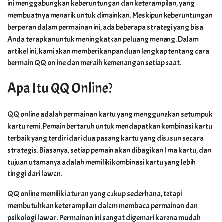
ini menggabungkan keberuntungan dan keterampilan, yang
membuatnya menarik untuk dimainkan. Meskipun keberuntungan
berperan dalam permainan ini, ada beberapa strategi yang bisa
Anda terapkan untuk meningkatkan peluang menang. Dalam
artikel ini, kami akan memberikan panduan lengkap tentang cara
bermain QQ online dan meraih kemenangan setiap saat.
Apa Itu QQ Online?
QQ online adalah permainan kartu yang menggunakan setumpuk
kartu remi. Pemain bertaruh untuk mendapatkan kombinasi kartu
terbaik yang terdiri dari dua pasang kartu yang disusun secara
strategis. Biasanya, setiap pemain akan dibagikan lima kartu, dan
tujuan utamanya adalah memiliki kombinasi kartu yang lebih
tinggi dari lawan.
QQ online memiliki aturan yang cukup sederhana, tetapi
membutuhkan keterampilan dalam membaca permainan dan
psikologi lawan. Permainan ini sangat digemari karena mudah