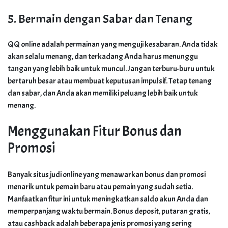
5. Bermain dengan Sabar dan Tenang
QQ online adalah permainan yang menguji kesabaran. Anda tidak
akan selalu menang, dan terkadang Anda harus menunggu
tangan yang lebih baik untuk muncul. Jangan terburu-buru untuk
bertaruh besar atau membuat keputusan impulsif. Tetap tenang
dan sabar, dan Anda akan memiliki peluang lebih baik untuk
menang.
Menggunakan Fitur Bonus dan
Promosi
Banyak situs judi online yang menawarkan bonus dan promosi
menarik untuk pemain baru atau pemain yang sudah setia.
Manfaatkan fitur ini untuk meningkatkan saldo akun Anda dan
memperpanjang waktu bermain. Bonus deposit, putaran gratis,
atau cashback adalah beberapa jenis promosi yang sering