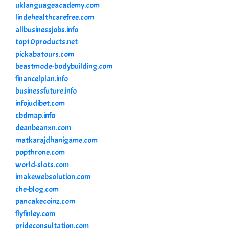
uklanguageacademy.com
lindehealthcarefree.com
allbusinessjobs.info
top10products.net
pickabatours.com
beastmode-bodybuilding.com
financelplan.info
businessfuture.info
infojudibet.com
cbdmap.info
deanbeanxn.com
matkarajdhanigame.com
popthrone.com
world-slots.com
imakewebsolution.com
che-blog.com
pancakecoinz.com
flyfinley.com
prideconsultation.com