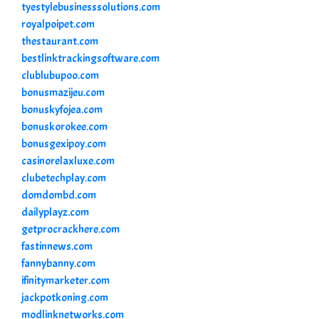
tyestylebusinesssolutions.com
royalpoipet.com
thestaurant.com
bestlinktrackingsoftware.com
clublubupoo.com
bonusmazijeu.com
bonuskyfojea.com
bonuskorokee.com
bonusgexipoy.com
casinorelaxluxe.com
clubetechplay.com
domdombd.com
dailyplayz.com
getprocrackhere.com
fastinnews.com
fannybanny.com
ifinitymarketer.com
jackpotkoning.com
modlinknetworks.com