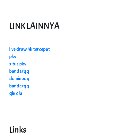
LINK LAINNYA
live draw hk tercepat
pkv
situs pkv
bandarqq
dominoqq
bandarqq
qiu qiu
Links