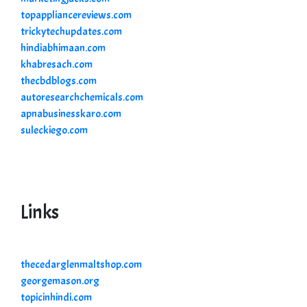
topappliancereviews.com
trickytechupdates.com
hindiabhimaan.com
khabresach.com
thecbdblogs.com
autoresearchchemicals.com
apnabusinesskaro.com
suleckiego.com
Links
thecedarglenmaltshop.com
georgemason.org
topicinhindi.com