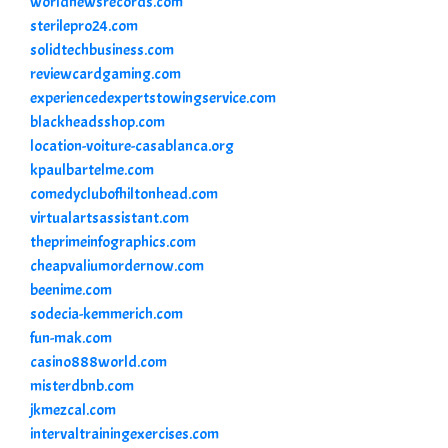
worldnewsrecords.com
sterilepro24.com
solidtechbusiness.com
reviewcardgaming.com
experiencedexpertstowingservice.com
blackheadsshop.com
location-voiture-casablanca.org
kpaulbartelme.com
comedyclubofhiltonhead.com
virtualartsassistant.com
theprimeinfographics.com
cheapvaliumordernow.com
beenime.com
sodecia-kemmerich.com
fun-mak.com
casino888world.com
misterdbnb.com
jkmezcal.com
intervaltrainingexercises.com