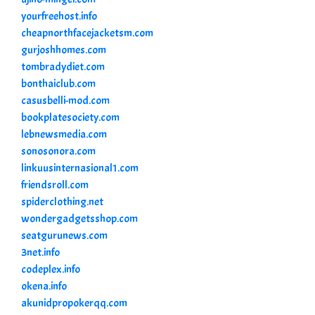
yourfreehost.info
cheapnorthfacejacketsm.com
gurjoshhomes.com
tombradydiet.com
bonthaiclub.com
casusbelli-mod.com
bookplatesociety.com
lebnewsmedia.com
sonosonora.com
linkuusinternasional1.com
friendsroll.com
spiderclothing.net
wondergadgetsshop.com
seatgurunews.com
3net.info
codeplex.info
okena.info
akunidpropokerqq.com