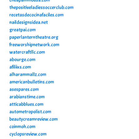
thepositiveladiessoccerclub.com
recetasdecocinafaciles.com
naildesignsidea.net
greatpai.com
paperlanterntheatre.org
freeworshipnetwork.com
watercraftllc.com
abourge.com
afiliixs.com
alharammallz.com
americanbulletins.com
asespares.com
arabianstime.com
atticabblues.com
autometropolist.com
beautycreamreview.com
coinmoh.com
cyclopsreview.com