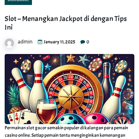
Slot – Menangkan Jackpot di dengan Tips
Ini
admin
0
January 11, 2025
Permainan slot gacor semakin populer di kalangan para pemain
casino online. Setiap pemain tentu menginginkan kemenangan