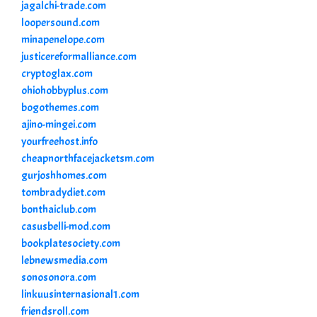
jagalchi-trade.com
loopersound.com
minapenelope.com
justicereformalliance.com
cryptoglax.com
ohiohobbyplus.com
bogothemes.com
ajino-mingei.com
yourfreehost.info
cheapnorthfacejacketsm.com
gurjoshhomes.com
tombradydiet.com
bonthaiclub.com
casusbelli-mod.com
bookplatesociety.com
lebnewsmedia.com
sonosonora.com
linkuusinternasional1.com
friendsroll.com