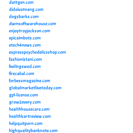
dattgen.com
didoivatnang.com
dogsbarks.com
dwmsoftwarehouse.com
enjoytroyjackson.com
epicaimbots.com
etech4news.com
expresspsychedelicsshop.com
fashionistani.com
feelingswed.com
firecabal.com
forbessmagazine.com
globalmarketlivetoday.com
gpl-license.com
grow2every.com
healthhousecare.com
healthkartreview.com
helpquitporn.com
highqualitybanknote.com