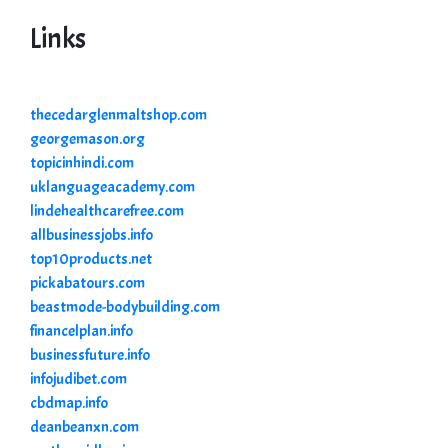
Links
thecedarglenmaltshop.com
georgemason.org
topicinhindi.com
uklanguageacademy.com
lindehealthcarefree.com
allbusinessjobs.info
top10products.net
pickabatours.com
beastmode-bodybuilding.com
financelplan.info
businessfuture.info
infojudibet.com
cbdmap.info
deanbeanxn.com