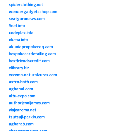
spiderclothing.net
wondergadgetsshop.com
seatgurunews.com
3net.info
codeplex.info
okena.info
akunidpropokerqq.com
bespokecardetailing.com
bestfriendscredit.com
elibrary.biz
eczema-naturalcures.com
astro-bath.com
aghapal.com
altu-expo.com
authorjennijames.com
viajearoma.net
tsutsuji-parkin.com
agharab.com
cheapammousa.com