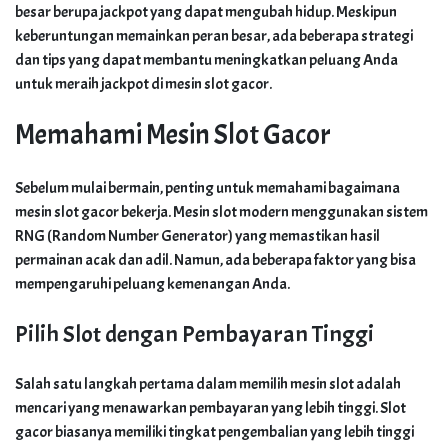
besar berupa jackpot yang dapat mengubah hidup. Meskipun
keberuntungan memainkan peran besar, ada beberapa strategi
dan tips yang dapat membantu meningkatkan peluang Anda
untuk meraih jackpot di mesin slot gacor.
Memahami Mesin Slot Gacor
Sebelum mulai bermain, penting untuk memahami bagaimana
mesin slot gacor bekerja. Mesin slot modern menggunakan sistem
RNG (Random Number Generator) yang memastikan hasil
permainan acak dan adil. Namun, ada beberapa faktor yang bisa
mempengaruhi peluang kemenangan Anda.
Pilih Slot dengan Pembayaran Tinggi
Salah satu langkah pertama dalam memilih mesin slot adalah
mencari yang menawarkan pembayaran yang lebih tinggi. Slot
gacor biasanya memiliki tingkat pengembalian yang lebih tinggi