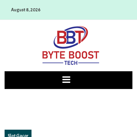
Skip
August 8, 2026
to
content
PKV Games: Situs Poker Online deng
Mainkan di PKV Games, situs poker online dengan turnamen terbaik.
Ikuti kompetisi poker dan raih hadiah besar dengan bermain
urnamen Terbaik
melawan pemain terbaik.
Slot Gacor