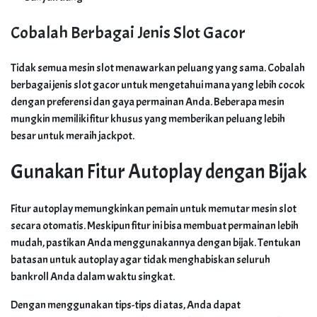
Cobalah Berbagai Jenis Slot Gacor
Tidak semua mesin slot menawarkan peluang yang sama. Cobalah
berbagai jenis slot gacor untuk mengetahui mana yang lebih cocok
dengan preferensi dan gaya permainan Anda. Beberapa mesin
mungkin memiliki fitur khusus yang memberikan peluang lebih
besar untuk meraih jackpot.
Gunakan Fitur Autoplay dengan Bijak
Fitur autoplay memungkinkan pemain untuk memutar mesin slot
secara otomatis. Meskipun fitur ini bisa membuat permainan lebih
mudah, pastikan Anda menggunakannya dengan bijak. Tentukan
batasan untuk autoplay agar tidak menghabiskan seluruh
bankroll Anda dalam waktu singkat.
Dengan menggunakan tips-tips di atas, Anda dapat