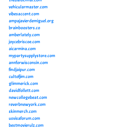
vehicularmaster.com
vibesaccent.com
ampajavierdemiguel.org
brainboosters.co
amberlately.com
joycebriscoe.com
aicarmina.com
mypartysupplystore.com
annforwisconsin.com
findjaipur.com
cultofjim.com
glimmerick.com
davidfollett.com
newcollegebeat.com
reverbnewyork.com
skinmerch.com
usvisaforum.com
bestmovierulz.com