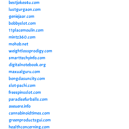
bestjokes4u.com
lustgurgaon.com
geniejaar.com
bobbyslot.com
11placemoulin.com
mintz360.com
mohob.net
weightlossprodigy.com
smarttechyinfo.com
digitalnotebook.org
maxualguru.com
bongdasuncity.com
slot-pachi.com
freespinsslot.com
paradisefurballs.com
aveuere.info
cannabinoidtimes.com
greenproductsgui.com
healthconcerning.com