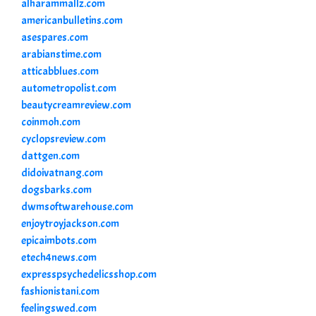
alharammallz.com
americanbulletins.com
asespares.com
arabianstime.com
atticabblues.com
autometropolist.com
beautycreamreview.com
coinmoh.com
cyclopsreview.com
dattgen.com
didoivatnang.com
dogsbarks.com
dwmsoftwarehouse.com
enjoytroyjackson.com
epicaimbots.com
etech4news.com
expresspsychedelicsshop.com
fashionistani.com
feelingswed.com