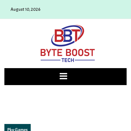
Skip
August 10, 2026
to
content
PKV Games: Situs Poker Online deng
Mainkan di PKV Games, situs poker online dengan turnamen terbaik.
Ikuti kompetisi poker dan raih hadiah besar dengan bermain
urnamen Terbaik
melawan pemain terbaik.
Pkv Games