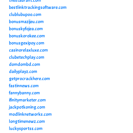
thestaurant.com
bestlinktrackingsoftware.com
clublubupoo.com
bonusmazijeu.com
bonuskyfojea.com
bonuskorokee.com
bonusgexipoy.com
casinorelaxluxe.com
clubetechplay.com
domdombd.com
dailyplayz.com
getprocrackhere.com
fastinnews.com
fannybanny.com
ifinitymarketer.com
jackpotkoning.com
modlinknetworks.com
longtimenewz.com
luckysportss.com