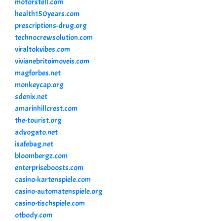
motorstell.com
health150years.com
prescriptions-drug.org
technocrewsolution.com
viraltokvibes.com
vivianebritoimoveis.com
magforbes.net
monkeycap.org
sdenix.net
amarinhillcrest.com
the-tourist.org
advogato.net
isafebag.net
bloombergz.com
enterpriseboosts.com
casino-kartenspiele.com
casino-automatenspiele.org
casino-tischspiele.com
otbody.com