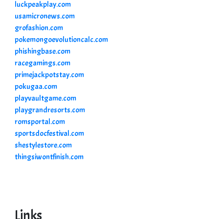
luckpeakplay.com
usamicronews.com
grofashion.com
pokemongoevolutioncalc.com
phishingbase.com
racegamings.com
primejackpotstay.com
pokugaa.com
playvaultgame.com
playgrandresorts.com
romsportal.com
sportsdocfestival.com
shestylestore.com
thingsiwontfinish.com
Links