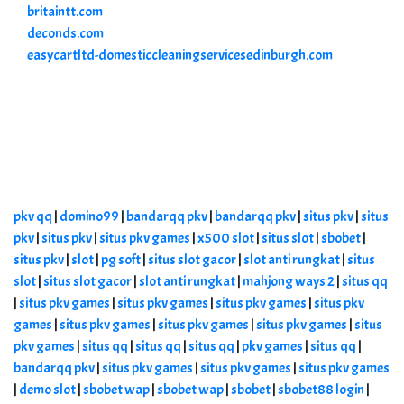
britaintt.com
deconds.com
easycartltd-domesticcleaningservicesedinburgh.com
pkv qq
|
domino99
|
bandarqq pkv
|
bandarqq pkv
|
situs pkv
|
situs
pkv
|
situs pkv
|
situs pkv games
|
x500 slot
|
situs slot
|
sbobet
|
situs pkv
|
slot
|
pg soft
|
situs slot gacor
|
slot anti rungkat
|
situs
slot
|
situs slot gacor
|
slot anti rungkat
|
mahjong ways 2
|
situs qq
|
situs pkv games
|
situs pkv games
|
situs pkv games
|
situs pkv
games
|
situs pkv games
|
situs pkv games
|
situs pkv games
|
situs
pkv games
|
situs qq
|
situs qq
|
situs qq
|
pkv games
|
situs qq
|
bandarqq pkv
|
situs pkv games
|
situs pkv games
|
situs pkv games
|
demo slot
|
sbobet wap
|
sbobet wap
|
sbobet
|
sbobet88 login
|