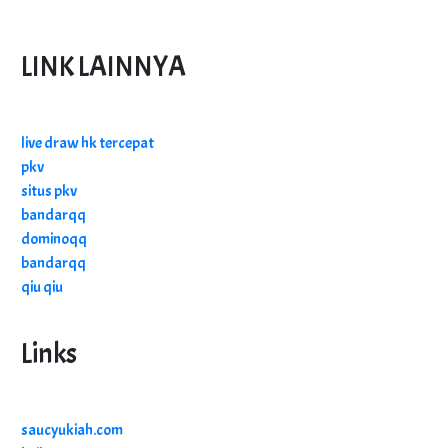
LINK LAINNYA
live draw hk tercepat
pkv
situs pkv
bandarqq
dominoqq
bandarqq
qiu qiu
Links
saucyukiah.com