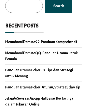
Search
RECENT POSTS
Memahami Domino99: Panduan Komprehensif
Memahami DominoQQ: Panduan Utama untuk
Pemula
Panduan Utama Poker88: Tips dan Strategi
untuk Menang
Panduan Utama Poker: Aturan, Strategi, dan Tip
Jelajahi Sensasi Ajoqq: Hal Besar Berikutnya
dalam Hiburan Online