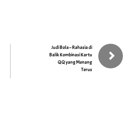
Judi Bola – Rahasia di
Balik Kombinasi Kartu
QQ yang Menang
Terus