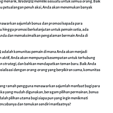
ng menarik, WedeQQ memiliki sesuatu untuk semua orang. Baik
atau petualangan penuh aksi, Anda akan menemukan banyak
enawarkan sejumlah bonus dan promosi kepada para
 hingga promosi berkelanjutan untuk pemain setia, ada
Anda dan memaksimalkan pengalaman bermain Anda di
Q adalah komunitas pemain di mana Anda akan menjadi
n aktif, Anda akan mempunyai kesempatan untuk terhubung
 dan strategi, dan bahkan mendapatkan teman baru. Baik Anda
osialisasi dengan orang-orang yang berpikiran sama, komunitas
yang ramah pengguna menawarkan sejumlah manfaat bagi para
uka yang mudah digunakan, beragam pilihan permainan, bonus
ah pilihan utama bagi siapa pun yang ingin menikmati
mencobanya dan temukan sendiri manfaatnya?