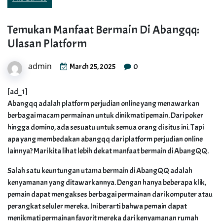
Temukan Manfaat Bermain Di Abangqq:
Ulasan Platform
admin
0
March 25, 2025
[ad_1]
Abangqq adalah platform perjudian online yang menawarkan
berbagai macam permainan untuk dinikmati pemain. Dari poker
hingga domino, ada sesuatu untuk semua orang di situs ini. Tapi
apa yang membedakan abangqq dari platform perjudian online
lainnya? Mari kita lihat lebih dekat manfaat bermain di AbangQQ.
Salah satu keuntungan utama bermain di AbangQQ adalah
kenyamanan yang ditawarkannya. Dengan hanya beberapa klik,
pemain dapat mengakses berbagai permainan dari komputer atau
perangkat seluler mereka. Ini berarti bahwa pemain dapat
menikmati permainan favorit mereka dari kenyamanan rumah