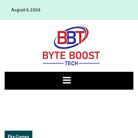
Skip
August 6, 2026
to
content
PKV Games: Situs Poker Online deng
Mainkan di PKV Games, situs poker online dengan turnamen terbaik.
Ikuti kompetisi poker dan raih hadiah besar dengan bermain
urnamen Terbaik
melawan pemain terbaik.
Pkv Games