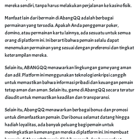
mereka sendiri, tanpa harus melakukan perjalanan ke kasino fisik.
Manfaat lain dari bermain di AbangQQ adalah berbagai
permainan yang tersedia. Apakah Anda penggemar poker,
domino, atau permainan kartu lainnya, ada sesuatu untuk semua
orang di platform ini. Ini berarti bahwa pemain selalu dapat
menemukan permainan yang sesuai dengan preferensi dan tingkat
keterampilan mereka.
Selain itu, ABANGQQ menawarkan lingkungan game yang aman
dan adil. Platform ini menggunakan teknologi enkripsi canggih
untuk memastikan bahwa informasi pribadi dan keuangan pemain
tetap aman dan aman. Selain itu, game di AbangQQ secara teratur
diaudit untuk memastikan keadilan dan transparansi.
Selain itu, AbangQQ menawarkan berbagai bonus dan promosi
untuk dimanfaatkan pemain. Dari bonus selamat datang hingga
hadiah loyalitas, ada banyak peluang bagi pemain untuk
meningkatkan kemenangan mereka di platform ini. Ini membuat