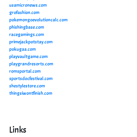
usamicronews.com
grofashion.com
pokemongoevolutioncalc.com
phishingbase.com
racegamings.com
primejackpotstay.com
pokugaa.com
playvaultgame.com
playgrandresorts.com
romsportal.com
sportsdocfestival.com
shestylestore.com
thingsiwontfinish.com
Links