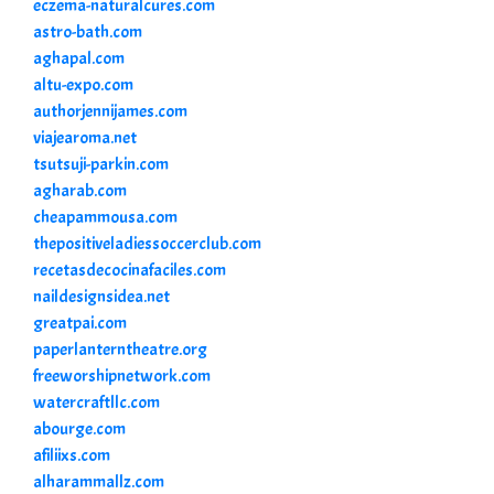
eczema-naturalcures.com
astro-bath.com
aghapal.com
altu-expo.com
authorjennijames.com
viajearoma.net
tsutsuji-parkin.com
agharab.com
cheapammousa.com
thepositiveladiessoccerclub.com
recetasdecocinafaciles.com
naildesignsidea.net
greatpai.com
paperlanterntheatre.org
freeworshipnetwork.com
watercraftllc.com
abourge.com
afiliixs.com
alharammallz.com