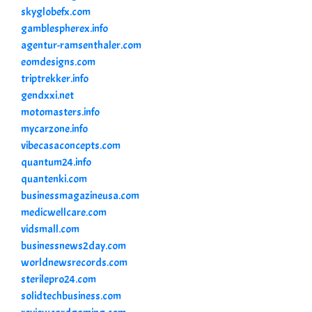
skyglobefx.com
gamblespherex.info
agentur-ramsenthaler.com
eomdesigns.com
triptrekker.info
gendxxi.net
motomasters.info
mycarzone.info
vibecasaconcepts.com
quantum24.info
quantenki.com
businessmagazineusa.com
medicwellcare.com
vidsmall.com
businessnews2day.com
worldnewsrecords.com
sterilepro24.com
solidtechbusiness.com