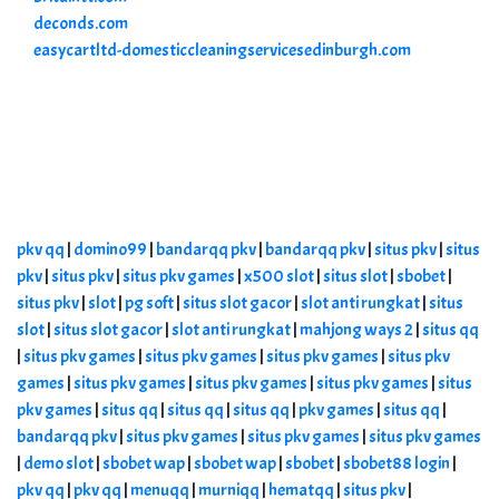
deconds.com
easycartltd-domesticcleaningservicesedinburgh.com
pkv qq
|
domino99
|
bandarqq pkv
|
bandarqq pkv
|
situs pkv
|
situs
pkv
|
situs pkv
|
situs pkv games
|
x500 slot
|
situs slot
|
sbobet
|
situs pkv
|
slot
|
pg soft
|
situs slot gacor
|
slot anti rungkat
|
situs
slot
|
situs slot gacor
|
slot anti rungkat
|
mahjong ways 2
|
situs qq
|
situs pkv games
|
situs pkv games
|
situs pkv games
|
situs pkv
games
|
situs pkv games
|
situs pkv games
|
situs pkv games
|
situs
pkv games
|
situs qq
|
situs qq
|
situs qq
|
pkv games
|
situs qq
|
bandarqq pkv
|
situs pkv games
|
situs pkv games
|
situs pkv games
|
demo slot
|
sbobet wap
|
sbobet wap
|
sbobet
|
sbobet88 login
|
pkv qq
|
pkv qq
|
menuqq
|
murniqq
|
hematqq
|
situs pkv
|