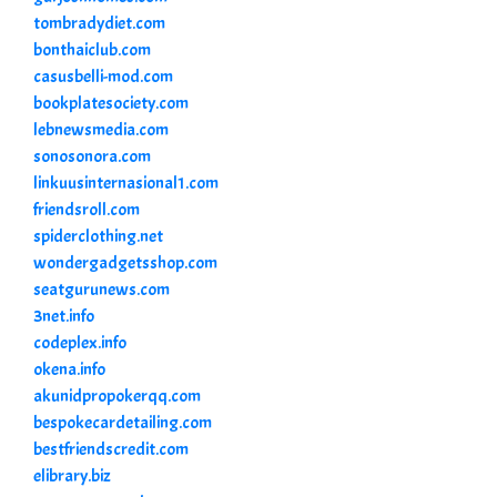
tombradydiet.com
bonthaiclub.com
casusbelli-mod.com
bookplatesociety.com
lebnewsmedia.com
sonosonora.com
linkuusinternasional1.com
friendsroll.com
spiderclothing.net
wondergadgetsshop.com
seatgurunews.com
3net.info
codeplex.info
okena.info
akunidpropokerqq.com
bespokecardetailing.com
bestfriendscredit.com
elibrary.biz