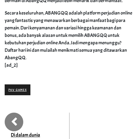
bermain di AbangQQ menjadi lebih menarik dan bermanfaat.
Secara keseluruhan, ABANGQQ adalah platform perjudian online
yang fantastis yang menawarkan berbagai manfaat bagi para
pemain. Dari kenyamanan dan variasi hingga keamanan dan
bonus, ada banyak alasan untuk memilih ABANGQQ untuk
kebutuhan perjudian online Anda. Jadi mengapa menunggu?
Daftar hari ini dan mulailah menikmati semua yang ditawarkan
AbangQQ.
[ad_2]
PKV GAMES
Di dalam dunia