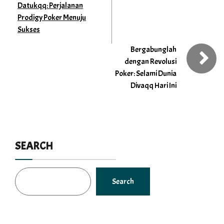
Datukqq: Perjalanan
Prodigy Poker Menuju
Sukses
Bergabunglah
dengan Revolusi
Poker: Selami Dunia
Divaqq Hari Ini
SEARCH
Search