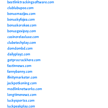
bestlinktrackingsoftware.com
clublubupoo.com
bonusmazijeu.com
bonuskyfojea.com
bonuskorokee.com
bonusgexipoy.com
casinorelaxluxe.com
clubetechplay.com
domdombd.com
dailyplayz.com
getprocrackhere.com
fastinnews.com
fannybanny.com
ifinitymarketer.com
jackpotkoning.com
modlinknetworks.com
longtimenewz.com
luckysportss.com
luckpeakplay.com