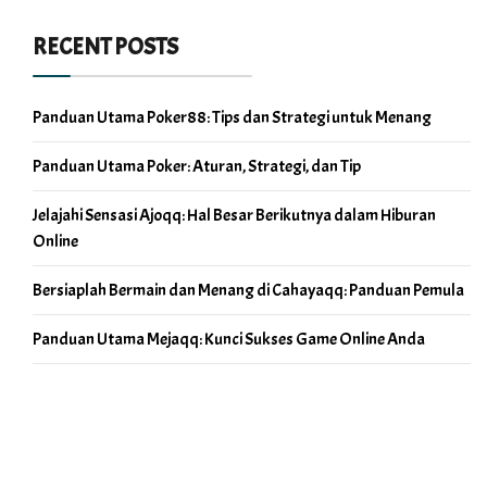
RECENT POSTS
Panduan Utama Poker88: Tips dan Strategi untuk Menang
Panduan Utama Poker: Aturan, Strategi, dan Tip
Jelajahi Sensasi Ajoqq: Hal Besar Berikutnya dalam Hiburan
Online
Bersiaplah Bermain dan Menang di Cahayaqq: Panduan Pemula
Panduan Utama Mejaqq: Kunci Sukses Game Online Anda