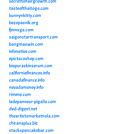
secrettohairgrowth.com
tasteofthaitogo.com
bunnynkitty.com
bezopasnik.org
fjmnxga.com
saigonstartransport.com
bangmaxwin.com
infonetive.com
epictacoshop.com
biopuraskinserum.com
californiafinances.info
canadafinance.info
nevadamoney.info
rimene.com
ledepanneur-pigalle.com
dvd-digest.net
theartistsmarketnola.com
chiranaplus.biz
stackspancakebar.com