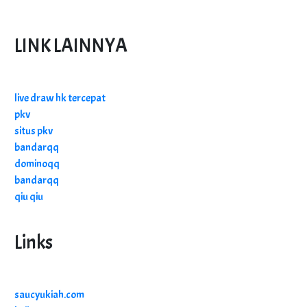
LINK LAINNYA
live draw hk tercepat
pkv
situs pkv
bandarqq
dominoqq
bandarqq
qiu qiu
Links
saucyukiah.com