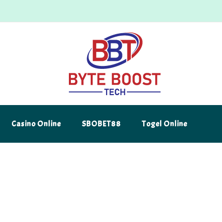
ine dengan Turnamen Terbaik
rnamen terbaik. Ikuti kompetisi poker dan raih hadiah besar dengan be
Casino Online
SBOBET88
Togel Online