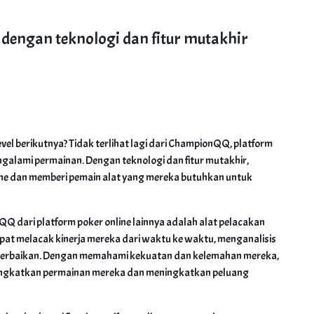
dengan teknologi dan fitur mutakhir
l berikutnya? Tidak terlihat lagi dari ChampionQQ, platform
galami permainan. Dengan teknologi dan fitur mutakhir,
e dan memberi pemain alat yang mereka butuhkan untuk
 dari platform poker online lainnya adalah alat pelacakan
dapat melacak kinerja mereka dari waktu ke waktu, menganalisis
 perbaikan. Dengan memahami kekuatan dan kelemahan mereka,
ngkatkan permainan mereka dan meningkatkan peluang