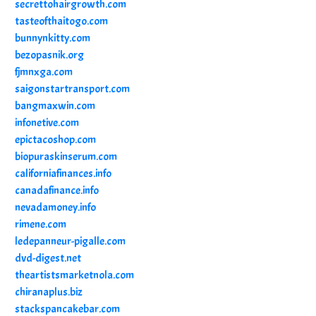
secrettohairgrowth.com
tasteofthaitogo.com
bunnynkitty.com
bezopasnik.org
fjmnxga.com
saigonstartransport.com
bangmaxwin.com
infonetive.com
epictacoshop.com
biopuraskinserum.com
californiafinances.info
canadafinance.info
nevadamoney.info
rimene.com
ledepanneur-pigalle.com
dvd-digest.net
theartistsmarketnola.com
chiranaplus.biz
stackspancakebar.com