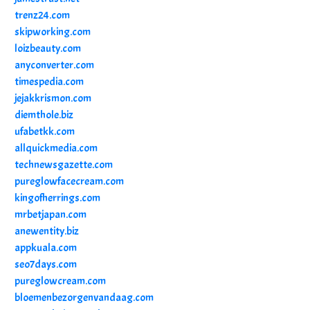
trenz24.com
skipworking.com
loizbeauty.com
anyconverter.com
timespedia.com
jejakkrismon.com
diemthole.biz
ufabetkk.com
allquickmedia.com
technewsgazette.com
pureglowfacecream.com
kingofherrings.com
mrbetjapan.com
anewentity.biz
appkuala.com
seo7days.com
pureglowcream.com
bloemenbezorgenvandaag.com