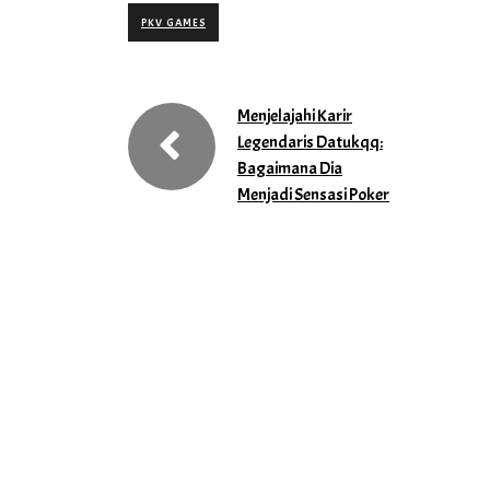
PKV GAMES
Menjelajahi Karir
Legendaris Datukqq:
Bagaimana Dia
Menjadi Sensasi Poker