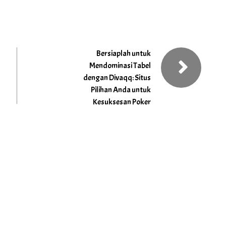
Bersiaplah untuk
Mendominasi Tabel
dengan Divaqq: Situs
Pilihan Anda untuk
Kesuksesan Poker