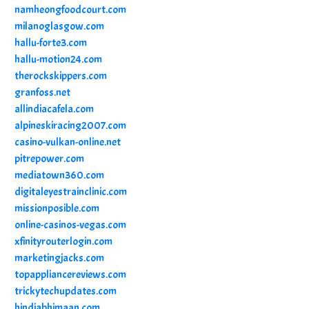
namheongfoodcourt.com
milanoglasgow.com
hallu-forte3.com
hallu-motion24.com
therockskippers.com
granfoss.net
allindiacafela.com
alpineskiracing2007.com
casino-vulkan-online.net
pitrepower.com
mediatown360.com
digitaleyestrainclinic.com
missionposible.com
online-casinos-vegas.com
xfinityrouterlogin.com
marketingjacks.com
topappliancereviews.com
trickytechupdates.com
hindiabhimaan.com