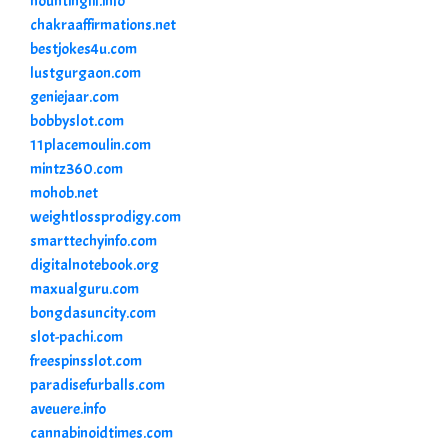
hountinglil.info
chakraaffirmations.net
bestjokes4u.com
lustgurgaon.com
geniejaar.com
bobbyslot.com
11placemoulin.com
mintz360.com
mohob.net
weightlossprodigy.com
smarttechyinfo.com
digitalnotebook.org
maxualguru.com
bongdasuncity.com
slot-pachi.com
freespinsslot.com
paradisefurballs.com
aveuere.info
cannabinoidtimes.com