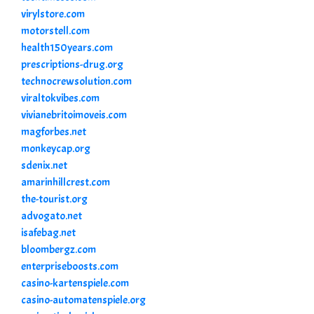
virylstore.com
motorstell.com
health150years.com
prescriptions-drug.org
technocrewsolution.com
viraltokvibes.com
vivianebritoimoveis.com
magforbes.net
monkeycap.org
sdenix.net
amarinhillcrest.com
the-tourist.org
advogato.net
isafebag.net
bloombergz.com
enterpriseboosts.com
casino-kartenspiele.com
casino-automatenspiele.org