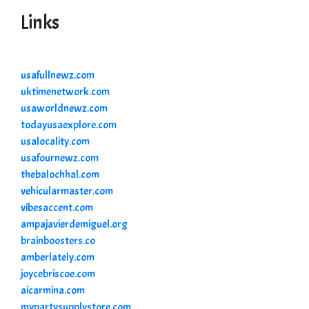
Links
usafullnewz.com
uktimenetwork.com
usaworldnewz.com
todayusaexplore.com
usalocality.com
usafournewz.com
thebalochhal.com
vehicularmaster.com
vibesaccent.com
ampajavierdemiguel.org
brainboosters.co
amberlately.com
joycebriscoe.com
aicarmina.com
mypartysupplystore.com