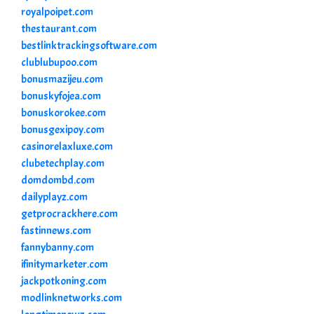
royalpoipet.com
thestaurant.com
bestlinktrackingsoftware.com
clublubupoo.com
bonusmazijeu.com
bonuskyfojea.com
bonuskorokee.com
bonusgexipoy.com
casinorelaxluxe.com
clubetechplay.com
domdombd.com
dailyplayz.com
getprocrackhere.com
fastinnews.com
fannybanny.com
ifinitymarketer.com
jackpotkoning.com
modlinknetworks.com