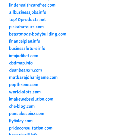
lindehealthcarefree.com
allbusinessjobs.info
top10products.net
pickabatours.com
beastmode-bodybuilding.com
financelplan.info
businessfuture.info
infojudibet.com
cbdmap.info
deanbeanxn.com
matkarajdhanigame.com
popthrone.com
world-slots.com
imakewebsolution.com
che-blog.com
pancakecoinz.com
flyfinley.com
prideconsultation.com