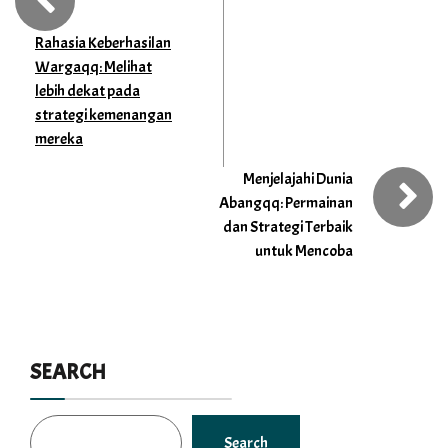
Rahasia Keberhasilan
Wargaqq: Melihat
lebih dekat pada
strategi kemenangan
mereka
Menjelajahi Dunia
Abangqq: Permainan
dan Strategi Terbaik
untuk Mencoba
SEARCH
Search