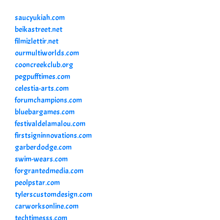
saucyukiah.com
beikastreet.net
filmizlettir.net
ourmultiworlds.com
cooncreekclub.org
pegpufftimes.com
celestia-arts.com
forumchampions.com
bluebargames.com
festivaldelamalou.com
firstsigninnovations.com
garberdodge.com
swim-wears.com
forgrantedmedia.com
peolpstar.com
tylerscustomdesign.com
carworksonline.com
techtimesss.com