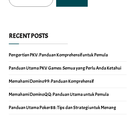
RECENT POSTS
Pengertian PKV: Panduan Komprehensif untuk Pemula
Panduan Utama PKV Games: Semua yang Perlu Anda Ketahui
Memahami Domino99: Panduan Komprehensif
Memahami DominoQQ: Panduan Utama untuk Pemula
Panduan Utama Poker88: Tips dan Strategi untuk Menang