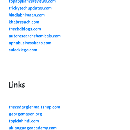
topappliancereviews.com
trickytechupdates.com
hindiabhimaan.com
khabresach.com
thecbdblogs.com
autoresearchchemicals.com
apnabusinesskaro.com
suleckiego.com
Links
thecedarglenmaltshop.com
georgemason.org
topicinhindi.com
uklanguageacademy.com