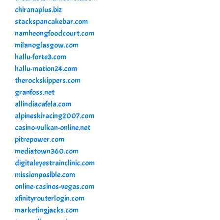
chiranaplus.biz
stackspancakebar.com
namheongfoodcourt.com
milanoglasgow.com
hallu-forte3.com
hallu-motion24.com
therockskippers.com
granfoss.net
allindiacafela.com
alpineskiracing2007.com
casino-vulkan-online.net
pitrepower.com
mediatown360.com
digitaleyestrainclinic.com
missionposible.com
online-casinos-vegas.com
xfinityrouterlogin.com
marketingjacks.com