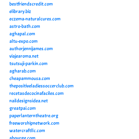
bestfriendscredit.com
elibrary.biz
eczema-naturalcures.com
astro-bath.com
aghapal.com
altu-expo.com
authorjennijames.com
viajearoma.net
tsutsuji-parkin.com
agharab.com
cheapammousa.com
thepositiveladiessoccerclub.com
recetasdecocinafaciles.com
naildesignsidea.net
greatpai.com
paperlanterntheatre.org
freeworshipnetwork.com
watercraftllc.com
abourge.com