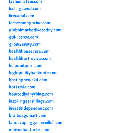
fashionistani.com
feelingswed.com
firecabal.com
forbessmagazine.com
globalmarketlivetoday.com
gpl-license.com
grow2every.com
healthhousecare.com
healthkartreview.com
helpquitporn.com
highqualitybanknote.com
hostingnews24.com
hottstyle.com
howtodiyanything.com
inspiringearthlings.com
investindependent.com
kralbozguncu1.com
landscapinggainesvillefl.com
maisonhauturier.com