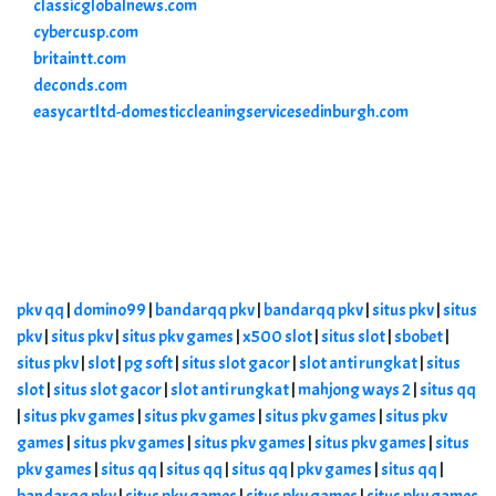
classicglobalnews.com
cybercusp.com
britaintt.com
deconds.com
easycartltd-domesticcleaningservicesedinburgh.com
pkv qq
|
domino99
|
bandarqq pkv
|
bandarqq pkv
|
situs pkv
|
situs
pkv
|
situs pkv
|
situs pkv games
|
x500 slot
|
situs slot
|
sbobet
|
situs pkv
|
slot
|
pg soft
|
situs slot gacor
|
slot anti rungkat
|
situs
slot
|
situs slot gacor
|
slot anti rungkat
|
mahjong ways 2
|
situs qq
|
situs pkv games
|
situs pkv games
|
situs pkv games
|
situs pkv
games
|
situs pkv games
|
situs pkv games
|
situs pkv games
|
situs
pkv games
|
situs qq
|
situs qq
|
situs qq
|
pkv games
|
situs qq
|