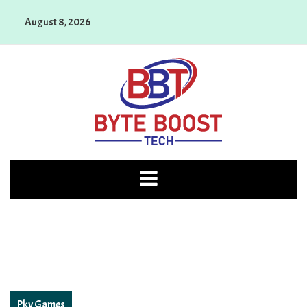
Skip
August 8, 2026
to
content
PKV Games: Situs Poker Online deng
Mainkan di PKV Games, situs poker online dengan turnamen terbaik.
Ikuti kompetisi poker dan raih hadiah besar dengan bermain
urnamen Terbaik
melawan pemain terbaik.
Pkv Games