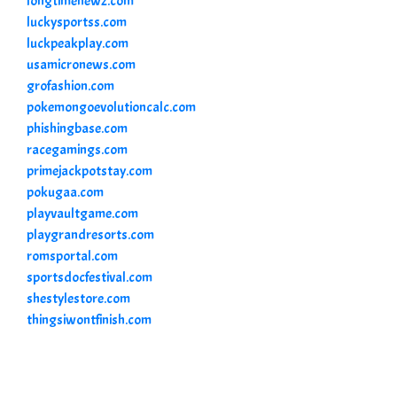
longtimenewz.com
luckysportss.com
luckpeakplay.com
usamicronews.com
grofashion.com
pokemongoevolutioncalc.com
phishingbase.com
racegamings.com
primejackpotstay.com
pokugaa.com
playvaultgame.com
playgrandresorts.com
romsportal.com
sportsdocfestival.com
shestylestore.com
thingsiwontfinish.com