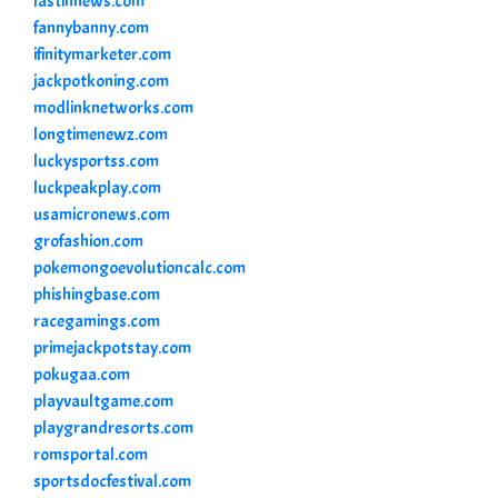
fastinnews.com
fannybanny.com
ifinitymarketer.com
jackpotkoning.com
modlinknetworks.com
longtimenewz.com
luckysportss.com
luckpeakplay.com
usamicronews.com
grofashion.com
pokemongoevolutioncalc.com
phishingbase.com
racegamings.com
primejackpotstay.com
pokugaa.com
playvaultgame.com
playgrandresorts.com
romsportal.com
sportsdocfestival.com