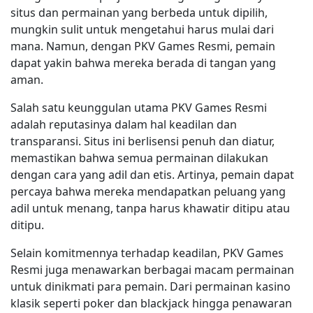
situs dan permainan yang berbeda untuk dipilih,
mungkin sulit untuk mengetahui harus mulai dari
mana. Namun, dengan PKV Games Resmi, pemain
dapat yakin bahwa mereka berada di tangan yang
aman.
Salah satu keunggulan utama PKV Games Resmi
adalah reputasinya dalam hal keadilan dan
transparansi. Situs ini berlisensi penuh dan diatur,
memastikan bahwa semua permainan dilakukan
dengan cara yang adil dan etis. Artinya, pemain dapat
percaya bahwa mereka mendapatkan peluang yang
adil untuk menang, tanpa harus khawatir ditipu atau
ditipu.
Selain komitmennya terhadap keadilan, PKV Games
Resmi juga menawarkan berbagai macam permainan
untuk dinikmati para pemain. Dari permainan kasino
klasik seperti poker dan blackjack hingga penawaran