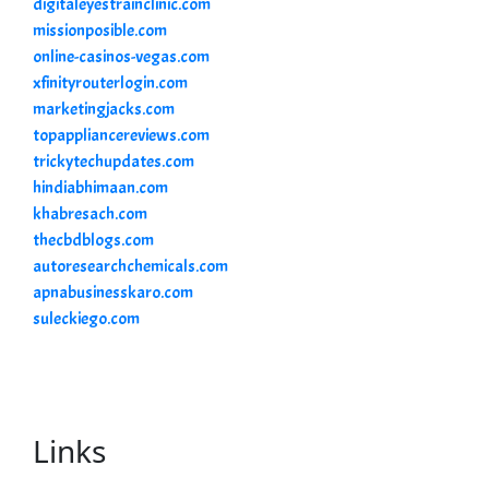
digitaleyestrainclinic.com
missionposible.com
online-casinos-vegas.com
xfinityrouterlogin.com
marketingjacks.com
topappliancereviews.com
trickytechupdates.com
hindiabhimaan.com
khabresach.com
thecbdblogs.com
autoresearchchemicals.com
apnabusinesskaro.com
suleckiego.com
Links