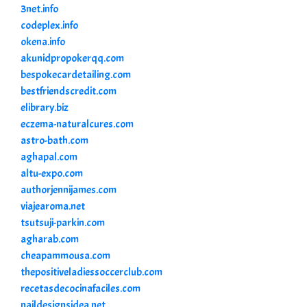
3net.info
codeplex.info
okena.info
akunidpropokerqq.com
bespokecardetailing.com
bestfriendscredit.com
elibrary.biz
eczema-naturalcures.com
astro-bath.com
aghapal.com
altu-expo.com
authorjennijames.com
viajearoma.net
tsutsuji-parkin.com
agharab.com
cheapammousa.com
thepositiveladiessoccerclub.com
recetasdecocinafaciles.com
naildesignsidea.net