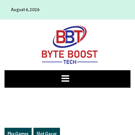
Skip
August 6, 2026
to
content
PKV Games: Situs Poker Online deng
Mainkan di PKV Games, situs poker online dengan
turnamen terbaik. Ikuti kompetisi poker dan raih
urnamen Terbaik
hadiah besar dengan bermain melawan pemain
terbaik.
Pkv Games
Slot Gacor