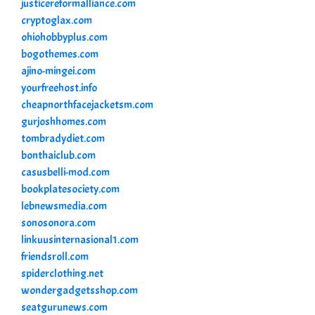
justicereformalliance.com
cryptoglax.com
ohiohobbyplus.com
bogothemes.com
ajino-mingei.com
yourfreehost.info
cheapnorthfacejacketsm.com
gurjoshhomes.com
tombradydiet.com
bonthaiclub.com
casusbelli-mod.com
bookplatesociety.com
lebnewsmedia.com
sonosonora.com
linkuusinternasional1.com
friendsroll.com
spiderclothing.net
wondergadgetsshop.com
seatgurunews.com