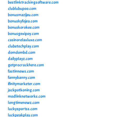
bestlinktrackingsoftware.com
clublubupoo.com
bonusmazijeu.com
bonuskyfojea.com
bonuskorokee.com
bonusgexipoy.com
casinorelaxluxe.com
clubetechplay.com
domdombd.com
dailyplayz.com
getprocrackhere.com
fastinnews.com
fannybanny.com
ifinitymarketer.com
jackpotkoning.com
modlinknetworks.com
longtimenewz.com
luckysportss.com
luckpeakplay.com