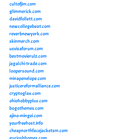
cultofjim.com
glimmerick.com
davidfollett.com
newcollegebeat.com
reverbnewyork.com
skinmerch.com
usvisaforum.com
bestmovierulz.com
jagalchi-trade.com
loopersound.com
minapenelope.com
justicereformalliance.com
cryptoglax.com
ohiohobbyplus.com
bogothemes.com
ajino-mingei.com
yourfreehost.info
cheapnorthfacejacketsm.com
gurjoshhomes.com