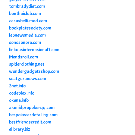
tombradydiet.com
bonthaiclub.com
casusbelli-mod.com
bookplatesociety.com
lebnewsmedia.com
sonosonora.com
linkuusinternasional1.com
friendsroll.com
spiderclothing.net
wondergadgetsshop.com
seatgurunews.com
3net.info
codeplex.info
okena.info
akunidpropokerqq.com
bespokecardetailing.com
bestfriendscredit.com
elibrary.biz