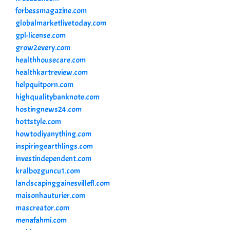
forbessmagazine.com
globalmarketlivetoday.com
gpl-license.com
grow2every.com
healthhousecare.com
healthkartreview.com
helpquitporn.com
highqualitybanknote.com
hostingnews24.com
hottstyle.com
howtodiyanything.com
inspiringearthlings.com
investindependent.com
kralbozguncu1.com
landscapinggainesvillefl.com
maisonhauturier.com
mascreator.com
menafahmi.com