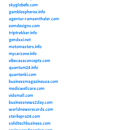
skyglobefx.com
gamblespherex.info
agentur-ramsenthaler.com
eomdesigns.com
triptrekker.info
gendxxi.net
motomasters.info
mycarzone.info
vibecasaconcepts.com
quantum24.info
quantenki.com
businessmagazineusa.com
medicwellcare.com
vidsmall.com
businessnews2day.com
worldnewsrecords.com
sterilepro24.com
solidtechbusiness.com