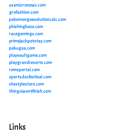
usamicronews.com
grofashion.com
pokemongoevolutioncalc.com
phishingbase.com
racegamings.com
primejackpotstay.com
pokugaa.com
playvaultgame.com
playgrandresorts.com
romsportal.com
sportsdocfestival.com
shestylestore.com
thingsiwontfinish.com
Links