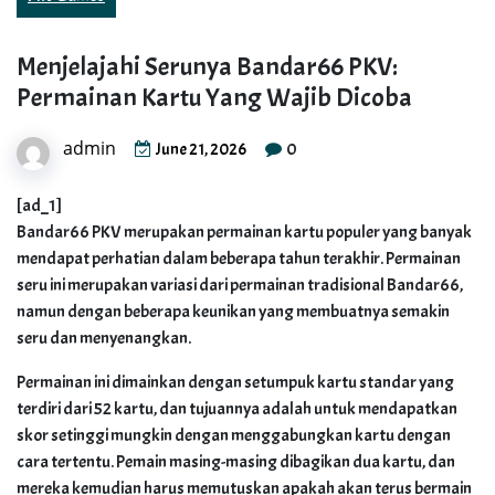
Menjelajahi Serunya Bandar66 PKV:
Permainan Kartu Yang Wajib Dicoba
admin
0
June 21, 2026
[ad_1]
Bandar66 PKV merupakan permainan kartu populer yang banyak
mendapat perhatian dalam beberapa tahun terakhir. Permainan
seru ini merupakan variasi dari permainan tradisional Bandar66,
namun dengan beberapa keunikan yang membuatnya semakin
seru dan menyenangkan.
Permainan ini dimainkan dengan setumpuk kartu standar yang
terdiri dari 52 kartu, dan tujuannya adalah untuk mendapatkan
skor setinggi mungkin dengan menggabungkan kartu dengan
cara tertentu. Pemain masing-masing dibagikan dua kartu, dan
mereka kemudian harus memutuskan apakah akan terus bermain