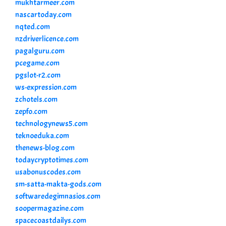
mukhtarmeer.com
nascartoday.com
nqted.com
nzdriverlicence.com
pagalguru.com
pcegame.com
pgslot-r2.com
ws-expression.com
zchotels.com
zepfo.com
technologynews5.com
teknoeduka.com
thenews-blog.com
todaycryptotimes.com
usabonuscodes.com
sm-satta-makta-gods.com
softwaredegimnasios.com
soopermagazine.com
spacecoastdailys.com