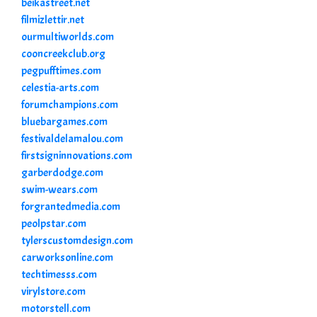
beikastreet.net
filmizlettir.net
ourmultiworlds.com
cooncreekclub.org
pegpufftimes.com
celestia-arts.com
forumchampions.com
bluebargames.com
festivaldelamalou.com
firstsigninnovations.com
garberdodge.com
swim-wears.com
forgrantedmedia.com
peolpstar.com
tylerscustomdesign.com
carworksonline.com
techtimesss.com
virylstore.com
motorstell.com