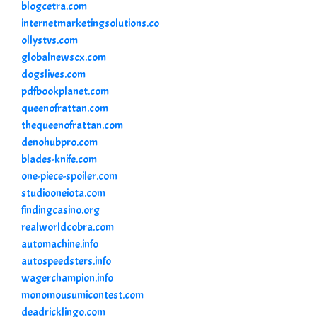
blogcetra.com
internetmarketingsolutions.co
ollystvs.com
globalnewscx.com
dogslives.com
pdfbookplanet.com
queenofrattan.com
thequeenofrattan.com
denohubpro.com
blades-knife.com
one-piece-spoiler.com
studiooneiota.com
findingcasino.org
realworldcobra.com
automachine.info
autospeedsters.info
wagerchampion.info
monomousumicontest.com
deadricklingo.com