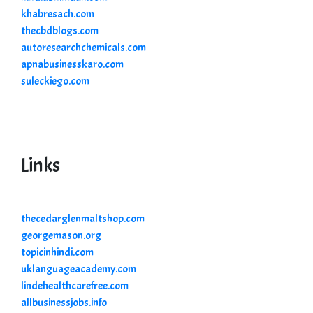
khabresach.com
thecbdblogs.com
autoresearchchemicals.com
apnabusinesskaro.com
suleckiego.com
Links
thecedarglenmaltshop.com
georgemason.org
topicinhindi.com
uklanguageacademy.com
lindehealthcarefree.com
allbusinessjobs.info