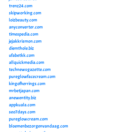
trenz24.com
skipworking.com
loizbeauty.com
anyconverter.com
timespedia.com
jejakkrismon.com
diemthole.biz
ufabetkk.com
allquickmedia.com
technewsgazette.com
pureglowfacecream.com
kingofherrings.com
mrbetjapan.com
anewentity.biz
appkuala.com
seo7days.com
pureglowcream.com
bloemenbezorgenvandaag.com